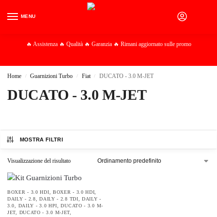
MENU
0
🔥 Assistenza 🔥 Qualità 🔥 Garanzia 🔥 Rimani aggiornato sulle promo
Home
Guarnizioni Turbo
Fiat
DUCATO - 3.0 M-JET
/
/
/
DUCATO - 3.0 M-JET
MOSTRA FILTRI
Visualizzazione del risultato
BOXER - 3.0 HDI
,
BOXER - 3.0 HDI
,
DAILY - 2.8
,
DAILY - 2.8 TDI
,
DAILY -
3.0
,
DAILY - 3.0 HPI
,
DUCATO - 3.0 M-
JET
,
DUCATO - 3.0 M-JET
,