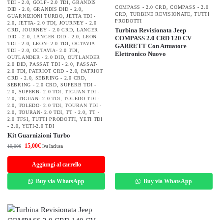
TDI - 2.0
,
GOLF- 2.0 TDI
,
GRANDIS
COMPASS - 2.0 CRD
,
COMPASS - 2.0
DID - 2.0
,
GRANDIS DID - 2.0
,
CRD
,
TURBINE REVISIONATE
,
TUTTI
GUARNIZIONI TURBO
,
JETTA TDI -
PRODOTTI
2.0
,
JETTA- 2.0 TDI
,
JOURNEY - 2.0
Turbina Revisionata Jeep
CRD
,
JOURNEY - 2.0 CRD
,
LANCER
DID - 2.0
,
LANCER DID - 2.0
,
LEON
COMPASS 2.0 CRD 120 CV
TDI - 2.0
,
LEON- 2.0 TDI
,
OCTAVIA
GARRETT Con Attuatore
TDI - 2.0
,
OCTAVIA- 2.0 TDI
,
Elettronico Nuovo
OUTLANDER - 2.0 DID
,
OUTLANDER
2.0 DID
,
PASSAT TDI - 2.0
,
PASSAT-
2.0 TDI
,
PATRIOT CRD - 2.0
,
PATRIOT
CRD - 2.0
,
SEBRING - 2.0 CRD
,
SEBRING - 2.0 CRD
,
SUPERB TDI -
2.0
,
SUPERB- 2.0 TDI
,
TIGUAN TDI -
2.0
,
TIGUAN- 2.0 TDI
,
TOLEDO TDI -
2.0
,
TOLEDO- 2.0 TDI
,
TOURAN TDI -
2.0
,
TOURAN- 2.0 TDI
,
TT - 2.0
,
TT -
2.0 TFSI
,
TUTTI PRODOTTI
,
YETI TDI
- 2.0
,
YETI-2.0 TDI
Kit Guarnizioni Turbo
15,00
€
19,00
€
Iva Inclusa
Aggiungi al carrello
Buy via WhatsApp
Buy via WhatsApp