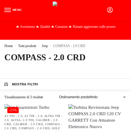
MENU
0
🔥 Assistenza 🔥 Qualità 🔥 Garanzia 🔥 Rimani aggiornato sulle promo
Home
Tutti prodotti
Jeep
COMPASS - 2.0 CRD
/
/
/
COMPASS - 2.0 CRD
MOSTRA FILTRI
Visualizzazione di 3 risultati
-21%
A3 TDI - 2.0
,
A3 TDI - 2.0
,
ALTEA TDI -
2.0
,
ALTEA- 2.0 TDI
,
CALIBER - 2.0
CRD
,
CALIBER - 2.0 CRD
,
COMPASS -
2.0 CRD
,
COMPASS - 2.0 CRD
,
GOLF