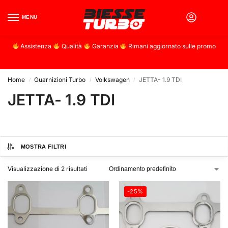
MENU
0
Assistenza
Qualità
Garanzia
Rimani aggiornato sulle promo
Home
Guarnizioni Turbo
Volkswagen
JETTA- 1.9 TDI
/
/
/
JETTA- 1.9 TDI
MOSTRA FILTRI
Visualizzazione di 2 risultati
-25%