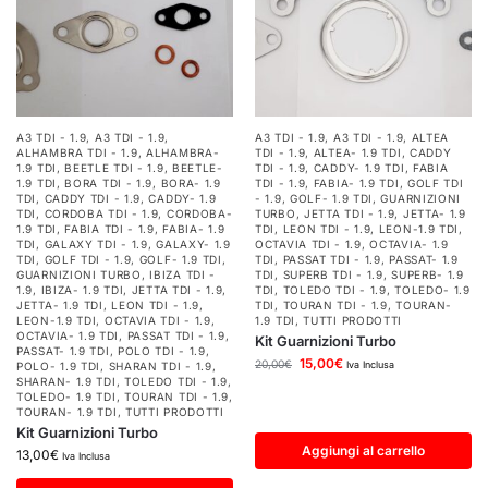
A3 TDI - 1.9
,
A3 TDI - 1.9
,
A3 TDI - 1.9
,
A3 TDI - 1.9
,
ALTEA
ALHAMBRA TDI - 1.9
,
ALHAMBRA-
TDI - 1.9
,
ALTEA- 1.9 TDI
,
CADDY
1.9 TDI
,
BEETLE TDI - 1.9
,
BEETLE-
TDI - 1.9
,
CADDY- 1.9 TDI
,
FABIA
1.9 TDI
,
BORA TDI - 1.9
,
BORA- 1.9
TDI - 1.9
,
FABIA- 1.9 TDI
,
GOLF TDI
TDI
,
CADDY TDI - 1.9
,
CADDY- 1.9
- 1.9
,
GOLF- 1.9 TDI
,
GUARNIZIONI
TDI
,
CORDOBA TDI - 1.9
,
CORDOBA-
TURBO
,
JETTA TDI - 1.9
,
JETTA- 1.9
1.9 TDI
,
FABIA TDI - 1.9
,
FABIA- 1.9
TDI
,
LEON TDI - 1.9
,
LEON-1.9 TDI
,
TDI
,
GALAXY TDI - 1.9
,
GALAXY- 1.9
OCTAVIA TDI - 1.9
,
OCTAVIA- 1.9
TDI
,
GOLF TDI - 1.9
,
GOLF- 1.9 TDI
,
TDI
,
PASSAT TDI - 1.9
,
PASSAT- 1.9
GUARNIZIONI TURBO
,
IBIZA TDI -
TDI
,
SUPERB TDI - 1.9
,
SUPERB- 1.9
1.9
,
IBIZA- 1.9 TDI
,
JETTA TDI - 1.9
,
TDI
,
TOLEDO TDI - 1.9
,
TOLEDO- 1.9
JETTA- 1.9 TDI
,
LEON TDI - 1.9
,
TDI
,
TOURAN TDI - 1.9
,
TOURAN-
LEON-1.9 TDI
,
OCTAVIA TDI - 1.9
,
1.9 TDI
,
TUTTI PRODOTTI
OCTAVIA- 1.9 TDI
,
PASSAT TDI - 1.9
,
Kit Guarnizioni Turbo
PASSAT- 1.9 TDI
,
POLO TDI - 1.9
,
15,00
€
20,00
€
Iva Inclusa
POLO- 1.9 TDI
,
SHARAN TDI - 1.9
,
SHARAN- 1.9 TDI
,
TOLEDO TDI - 1.9
,
TOLEDO- 1.9 TDI
,
TOURAN TDI - 1.9
,
TOURAN- 1.9 TDI
,
TUTTI PRODOTTI
Kit Guarnizioni Turbo
Aggiungi al carrello
13,00
€
Iva Inclusa