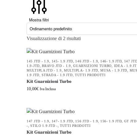
Mostra filtri
Visualizzazione di 2 risultati
145 JTD - 1.9
,
145- 1.9 JTD
,
146 JTD - 1.9
,
146- 1.9 JTD
,
147 JTD
1.9-JTD
,
BRAVO JTD - 1.9
,
GUARNIZIONI TURBO
,
IDEA - 1.9 J
MULTIPLA JTD - 1.9
,
MULTIPLA- 1.9 JTD
,
MUSA - 1.9 JTD
,
MUS
1.9 JTD
,
STRADA - 1.9 JTD
,
TUTTI PRODOTTI
Kit Guarnizioni Turbo
10,00
€
Iva Inclusa
147 JTD - 1.9
,
147- 1.9 JTD
,
156 JTD - 1.9
,
156- 1.9 JTD
,
GT JTD 
-
,
STILO 1.9 JTD -
,
TUTTI PRODOTTI
Kit Guarnizioni Turbo