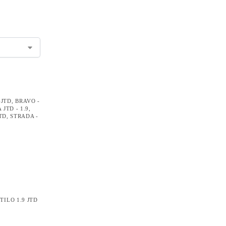
-JTD
,
BRAVO -
JTD - 1.9
,
JTD
,
STRADA -
TILO 1.9 JTD