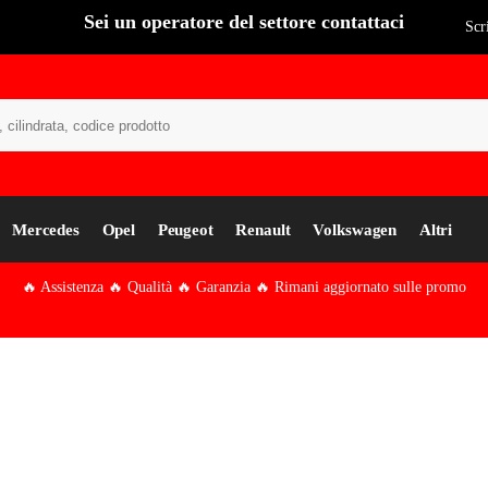
Sei un operatore del settore contattaci
Scr
Cer
Mercedes
Opel
Peugeot
Renault
Volkswagen
Altri
🔥 Assistenza 🔥 Qualità 🔥 Garanzia 🔥 Rimani aggiornato sulle promo