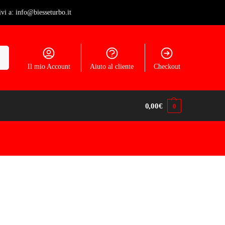
ivi a: info@biesseturbo.it
ca
Il mio Account
Aiuto al cliente
Checkout
0,00
€
0