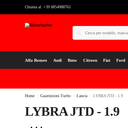
Chiama al: +39 0854988761
Alfa Romeo
Audi
Bmw
Citroen
Fiat
Ford
Home
Guarnizioni Turbo
Lancia
LYBRA JTD - 1.9
/
/
/
LYBRA JTD - 1.9