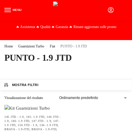
MENU
0
🔥 Assistenza 🔥 Qualità 🔥 Garanzia 🔥 Rimani aggiornato sulle promo
Home
Guarnizioni Turbo
Fiat
PUNTO - 1.9 JTD
/
/
/
PUNTO - 1.9 JTD
MOSTRA FILTRI
Visualizzazione del risultato
145 JTD - 1.9
,
145- 1.9 JTD
,
146 JTD -
1.9
,
146- 1.9 JTD
,
147 JTD - 1.9
,
147-
1.9 JTD
,
156 JTD - 1.9
,
156- 1.9 JTD
,
BRAVA - 1.9-JTD
,
BRAVA - 1.9-JTD
,