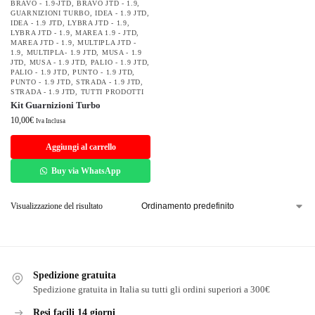
BRAVO - 1.9-JTD
,
BRAVO JTD - 1.9
,
GUARNIZIONI TURBO
,
IDEA - 1.9 JTD
,
IDEA - 1.9 JTD
,
LYBRA JTD - 1.9
,
LYBRA JTD - 1.9
,
MAREA 1.9 - JTD
,
MAREA JTD - 1.9
,
MULTIPLA JTD -
1.9
,
MULTIPLA- 1.9 JTD
,
MUSA - 1.9
JTD
,
MUSA - 1.9 JTD
,
PALIO - 1.9 JTD
,
PALIO - 1.9 JTD
,
PUNTO - 1.9 JTD
,
PUNTO - 1.9 JTD
,
STRADA - 1.9 JTD
,
STRADA - 1.9 JTD
,
TUTTI PRODOTTI
Kit Guarnizioni Turbo
10,00
€
Iva Inclusa
Aggiungi al carrello
Buy via WhatsApp
Visualizzazione del risultato
Spedizione gratuita
Spedizione gratuita in Italia su tutti gli ordini superiori a 300€
Resi facili 14 giorni