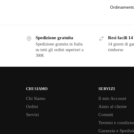
Spedizione gratuita
Resi facili 14
Spedizione gratuita in Italia
14 giorni di ga
su tutti gli ordini superiori a
rimborso
300€
CHI SIAMO
SERVIZI
Chi Siamo
Il mio Account
Ordini
Aiuto al cliente
Servizi
Contatti
Termini e condizio
Garanzia e Spedizi