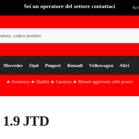
Sei un operatore del settore contattaci
Scr
Cer
Mercedes
Opel
Peugeot
Renault
Volkswagen
Altri
🔥 Assistenza 🔥 Qualità 🔥 Garanzia 🔥 Rimani aggiornato sulle promo
 1.9 JTD