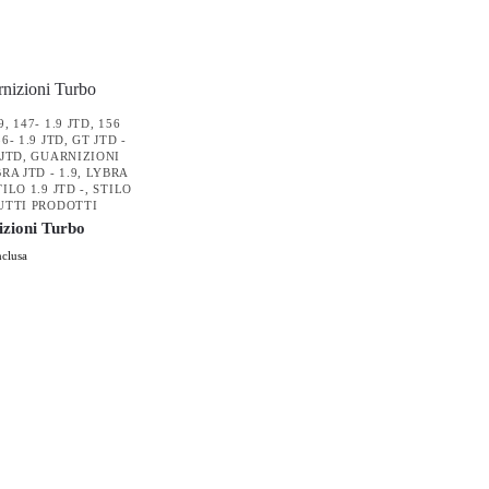
9
,
147- 1.9 JTD
,
156
56- 1.9 JTD
,
GT JTD -
 JTD
,
GUARNIZIONI
RA JTD - 1.9
,
LYBRA
TILO 1.9 JTD -
,
STILO
UTTI PRODOTTI
izioni Turbo
nclusa