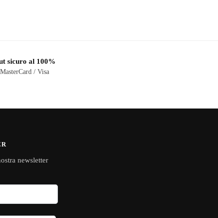
t sicuro al 100%
 MasterCard / Visa
ER
 nostra newsletter