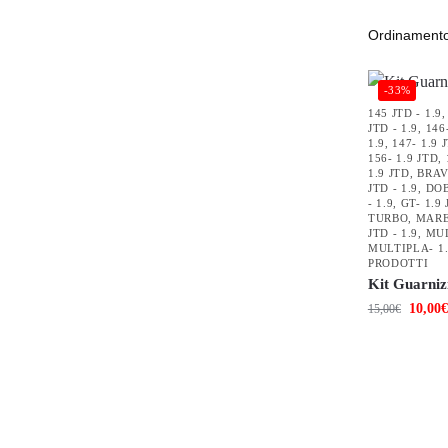
-33%
145 JTD - 1.9
JTD - 1.9
,
146
1.9
,
147- 1.9 
156- 1.9 JTD
,
1.9 JTD
,
BRAV
JTD - 1.9
,
DOB
- 1.9
,
GT- 1.9
TURBO
,
MAREA
JTD - 1.9
,
MUL
MULTIPLA- 1.
PRODOTTI
Kit Guarniz
10,00
€
15,00
€