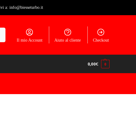
ivi a: info@biesseturbo.it
ca
Il mio Account
Aiuto al cliente
Checkout
0,00
€
0