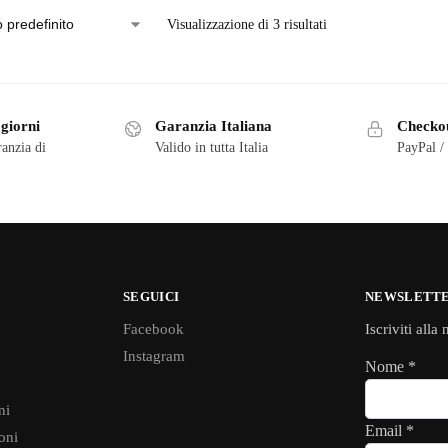
Visualizzazione di 3 risultati
 giorni
Garanzia Italiana
Checkou
ranzia di
Valido in tutta Italia
PayPal /
SEGUICI
NEWSLETT
Facebook
Iscriviti alla
Instagram
Nome
*
ni
Email
*
oni