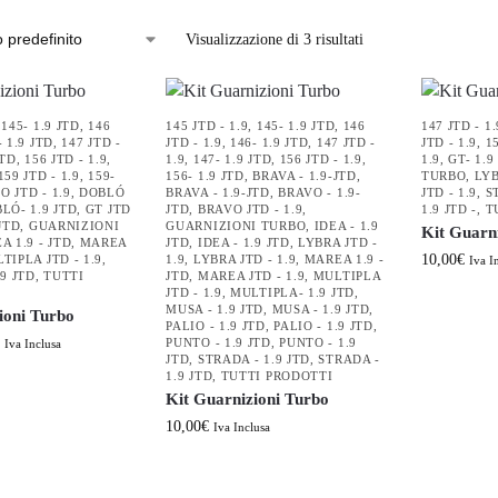
Visualizzazione di 3 risultati
,
145- 1.9 JTD
,
146
145 JTD - 1.9
,
145- 1.9 JTD
,
146
147 JTD - 1.
- 1.9 JTD
,
147 JTD -
JTD - 1.9
,
146- 1.9 JTD
,
147 JTD -
JTD - 1.9
,
1
JTD
,
156 JTD - 1.9
,
1.9
,
147- 1.9 JTD
,
156 JTD - 1.9
,
1.9
,
GT- 1.9
159 JTD - 1.9
,
159-
156- 1.9 JTD
,
BRAVA - 1.9-JTD
,
TURBO
,
LYB
O JTD - 1.9
,
DOBLÓ
BRAVA - 1.9-JTD
,
BRAVO - 1.9-
JTD - 1.9
,
S
LÓ- 1.9 JTD
,
GT JTD
JTD
,
BRAVO JTD - 1.9
,
1.9 JTD -
,
T
 JTD
,
GUARNIZIONI
GUARNIZIONI TURBO
,
IDEA - 1.9
Kit Guarn
 1.9 - JTD
,
MAREA
JTD
,
IDEA - 1.9 JTD
,
LYBRA JTD -
10,00
€
TIPLA JTD - 1.9
,
1.9
,
LYBRA JTD - 1.9
,
MAREA 1.9 -
Iva I
9 JTD
,
TUTTI
JTD
,
MAREA JTD - 1.9
,
MULTIPLA
JTD - 1.9
,
MULTIPLA- 1.9 JTD
,
MUSA - 1.9 JTD
,
MUSA - 1.9 JTD
,
ioni Turbo
PALIO - 1.9 JTD
,
PALIO - 1.9 JTD
,
PUNTO - 1.9 JTD
,
PUNTO - 1.9
Iva Inclusa
JTD
,
STRADA - 1.9 JTD
,
STRADA -
1.9 JTD
,
TUTTI PRODOTTI
Kit Guarnizioni Turbo
10,00
€
Iva Inclusa