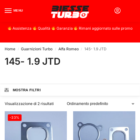
MENU
0
Assistenza
Qualità
Garanzia
Rimani aggiornato sulle promo
Home
Guarnizioni Turbo
Alfa Romeo
145- 1.9 JTD
/
/
/
145- 1.9 JTD
MOSTRA FILTRI
Visualizzazione di 2 risultati
-33%