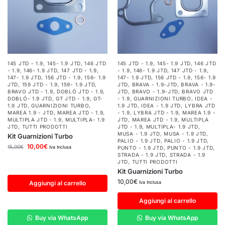
145 JTD - 1.9
,
145- 1.9 JTD
,
146 JTD
145 JTD - 1.9
,
145- 1.9 JTD
,
146 JTD
- 1.9
,
146- 1.9 JTD
,
147 JTD - 1.9
,
- 1.9
,
146- 1.9 JTD
,
147 JTD - 1.9
,
147- 1.9 JTD
,
156 JTD - 1.9
,
156- 1.9
147- 1.9 JTD
,
156 JTD - 1.9
,
156- 1.9
JTD
,
159 JTD - 1.9
,
159- 1.9 JTD
,
JTD
,
BRAVA - 1.9-JTD
,
BRAVA - 1.9-
BRAVO JTD - 1.9
,
DOBLÓ JTD - 1.9
,
JTD
,
BRAVO - 1.9-JTD
,
BRAVO JTD
DOBLÓ- 1.9 JTD
,
GT JTD - 1.9
,
GT-
- 1.9
,
GUARNIZIONI TURBO
,
IDEA -
1.9 JTD
,
GUARNIZIONI TURBO
,
1.9 JTD
,
IDEA - 1.9 JTD
,
LYBRA JTD
MAREA 1.9 - JTD
,
MAREA JTD - 1.9
,
- 1.9
,
LYBRA JTD - 1.9
,
MAREA 1.9 -
MULTIPLA JTD - 1.9
,
MULTIPLA- 1.9
JTD
,
MAREA JTD - 1.9
,
MULTIPLA
JTD
,
TUTTI PRODOTTI
JTD - 1.9
,
MULTIPLA- 1.9 JTD
,
MUSA - 1.9 JTD
,
MUSA - 1.9 JTD
,
Kit Guarnizioni Turbo
PALIO - 1.9 JTD
,
PALIO - 1.9 JTD
,
10,00
€
15,00
€
Iva Inclusa
PUNTO - 1.9 JTD
,
PUNTO - 1.9 JTD
,
STRADA - 1.9 JTD
,
STRADA - 1.9
JTD
,
TUTTI PRODOTTI
Kit Guarnizioni Turbo
10,00
€
Aggiungi al carrello
Iva Inclusa
Aggiungi al carrello
Buy via WhatsApp
Buy via WhatsApp