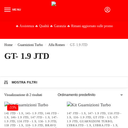
MENU
0
🔥 Assistenza 🔥 Qualità 🔥 Garanzia 🔥 Rimani aggiornato sulle promo
Home
Guarnizioni Turbo
Alfa Romeo
GT- 1.9 JTD
/
/
/
GT- 1.9 JTD
MOSTRA FILTRI
Visualizzazione di 2 risultati
-33%
145 JTD - 1.9
,
145- 1.9 JTD
,
146 JTD -
147 JTD - 1.9
,
147- 1.9 JTD
,
156 JTD -
1.9
,
146- 1.9 JTD
,
147 JTD - 1.9
,
147-
1.9
,
156- 1.9 JTD
,
GT JTD - 1.9
,
GT-
1.9 JTD
,
156 JTD - 1.9
,
156- 1.9 JTD
,
1.9 JTD
,
GUARNIZIONI TURBO
,
159 JTD - 1.9
,
159- 1.9 JTD
,
BRAVO
LYBRA JTD - 1.9
,
LYBRA JTD - 1.9
,