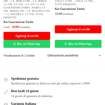
JTD - 1.9
,
DOBLÓ JTD - 1.9
,
DOBLÓ-
STILO 1.9 JTD -
,
STILO 1.9 JTD -
,
1.9 JTD
,
GT JTD - 1.9
,
GT- 1.9 JTD
,
TUTTI PRODOTTI
GUARNIZIONI TURBO
,
MAREA 1.9 -
Kit Guarnizioni Turbo
JTD
,
MAREA JTD - 1.9
,
MULTIPLA JTD
10,00
€
- 1.9
,
MULTIPLA- 1.9 JTD
,
TUTTI
Iva Inclusa
PRODOTTI
Kit Guarnizioni Turbo
10,00
€
15,00
€
Iva Inclusa
Aggiungi al carrello
Aggiungi al carrello
Buy via WhatsApp
Buy via WhatsApp
Visualizzazione di 2 risultati
Spedizione gratuita
Spedizione gratuita in Italia su tutti gli ordini superiori a 300€
Resi facili 14 giorni
14 giorni di garanzia di rimborso
Garanzia Italiana