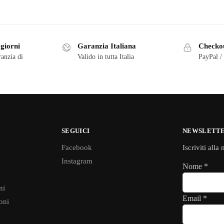
 giorni
Garanzia Italiana
Checkou
ranzia di
Valido in tutta Italia
PayPal /
SEGUICI
NEWSLETT
Facebook
Iscriviti alla
Instagram
Nome
*
ni
Email
*
oni