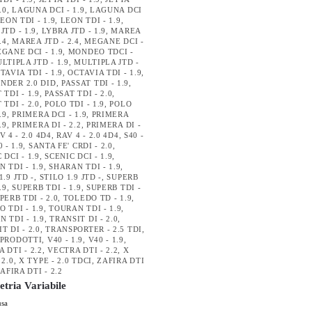
.0
,
LAGUNA DCI - 1.9
,
LAGUNA DCI
EON TDI - 1.9
,
LEON TDI - 1.9
,
JTD - 1.9
,
LYBRA JTD - 1.9
,
MAREA
.4
,
MAREA JTD - 2.4
,
MEGANE DCI -
GANE DCI - 1.9
,
MONDEO TDCI -
LTIPLA JTD - 1.9
,
MULTIPLA JTD -
TAVIA TDI - 1.9
,
OCTAVIA TDI - 1.9
,
NDER 2.0 DID
,
PASSAT TDI - 1.9
,
 TDI - 1.9
,
PASSAT TDI - 2.0
,
 TDI - 2.0
,
POLO TDI - 1.9
,
POLO
.9
,
PRIMERA DCI - 1.9
,
PRIMERA
.9
,
PRIMERA DI - 2.2
,
PRIMERA DI -
V 4 - 2.0 4D4
,
RAV 4 - 2.0 4D4
,
S40 -
0 - 1.9
,
SANTA FE' CRDI - 2.0
,
 DCI - 1.9
,
SCENIC DCI - 1.9
,
 TDI - 1.9
,
SHARAN TDI - 1.9
,
1.9 JTD -
,
STILO 1.9 JTD -
,
SUPERB
.9
,
SUPERB TDI - 1.9
,
SUPERB TDI -
PERB TDI - 2.0
,
TOLEDO TD - 1.9
,
 TDI - 1.9
,
TOURAN TDI - 1.9
,
 TDI - 1.9
,
TRANSIT DI - 2.0
,
T DI - 2.0
,
TRANSPORTER - 2.5 TDI
,
 PRODOTTI
,
V40 - 1.9
,
V40 - 1.9
,
 DTI - 2.2
,
VECTRA DTI - 2.2
,
X
 2.0
,
X TYPE - 2.0 TDCI
,
ZAFIRA DTI
AFIRA DTI - 2.2
tria Variabile
usa