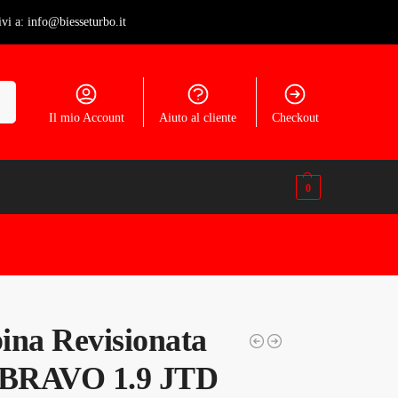
ivi a: info@biesseturbo.it
ca
Il mio Account
Aiuto al cliente
Checkout
0
ina Revisionata
 BRAVO 1.9 JTD