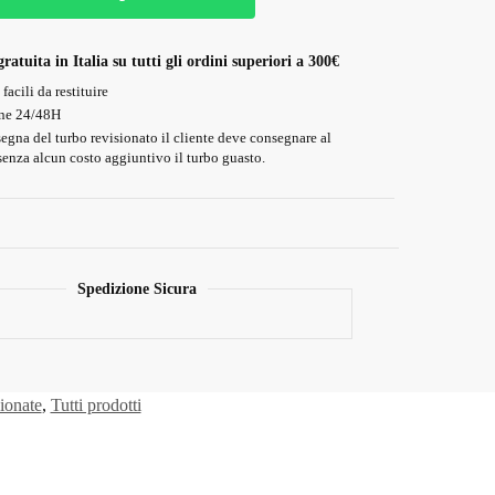
ratuita in Italia su tutti gli ordini superiori a 300€
facili da restituire
ne 24/48H
egna del turbo revisionato il cliente deve consegnare al
 senza alcun costo aggiuntivo il turbo guasto.
Le varie mod
Spedizione Sicura
ionate
,
Tutti prodotti