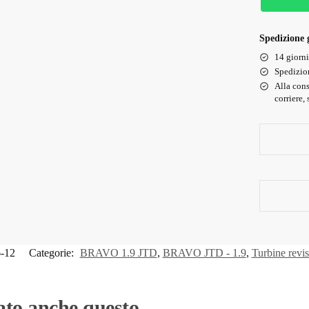
Spedizione g
14 giorni 
Spedizio
Alla cons
corriere,
-12
Categorie:
BRAVO 1.9 JTD
,
BRAVO JTD - 1.9
,
Turbine revis
ato anche questo