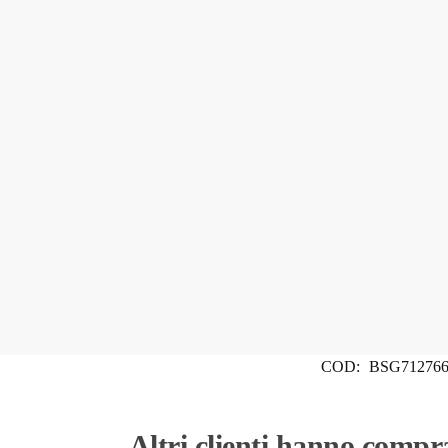
COD:
BSG712766
Altri clienti hanno compr