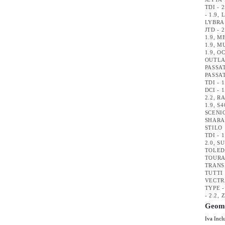
TDI - 2
- 1.9
,
L
LYBRA 
JTD - 2
1.9
,
ME
1.9
,
MU
1.9
,
OC
OUTLA
PASSAT
PASSAT
TDI - 1
DCI - 1
2.2
,
RA
1.9
,
S4
SCENIC
SHARAN
STILO 
TDI - 1
2.0
,
SU
TOLEDO
TOURAN
TRANSI
TUTTI
VECTRA
TYPE -
- 2.2
,
Z
Geome
Iva Incl