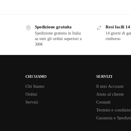
Spedizione gratuita
Resi facili 14
Spedizione gratuita in Italia
14 giorni di ga
su tutti gli ordini superiori a
rimborso
300€
CHI SIAMO
SERVIZI
Chi Siamo
Il mio Account
Ordini
Aiuto al cliente
Servizi
Contatti
Termini e condizio
Garanzia e Spedizi