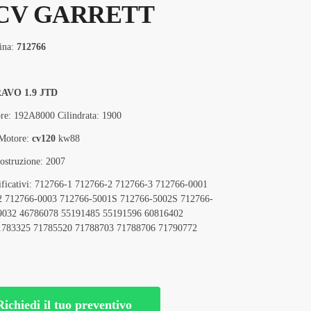
 CV GARRETT
ina:
712766
AVO 1.9 JTD
re: 192A8000 Cilindrata: 1900
 Motore:
cv120
kw88
ostruzione: 2007
tificativi: 712766-1 712766-2 712766-3 712766-0001
2 712766-0003 712766-5001S 712766-5002S 712766-
9032 46786078 55191485 55191596 60816402
1783325 71785520 71788703 71788706 71790772
Richiedi il tuo preventivo