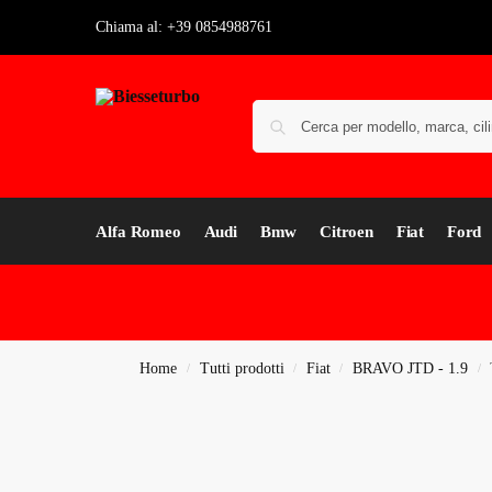
Chiama al: +39 0854988761
Alfa Romeo
Audi
Bmw
Citroen
Fiat
Ford
Home
Tutti prodotti
Fiat
BRAVO JTD - 1.9
/
/
/
/