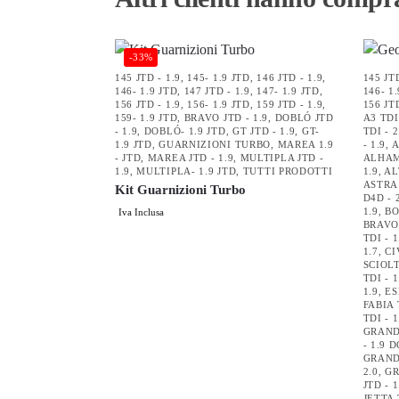
-33%
145 JTD - 1.9
,
145- 1.9 JTD
,
146 JTD - 1.9
,
145 JTD
146- 1.9 JTD
,
147 JTD - 1.9
,
147- 1.9 JTD
,
146- 1
156 JTD - 1.9
,
156- 1.9 JTD
,
159 JTD - 1.9
,
156 JTD
159- 1.9 JTD
,
BRAVO JTD - 1.9
,
DOBLÓ JTD
A3 TDI
- 1.9
,
DOBLÓ- 1.9 JTD
,
GT JTD - 1.9
,
GT-
TDI - 2
1.9 JTD
,
GUARNIZIONI TURBO
,
MAREA 1.9
- 1.9
,
A
- JTD
,
MAREA JTD - 1.9
,
MULTIPLA JTD -
ALHAM
1.9
,
MULTIPLA- 1.9 JTD
,
TUTTI PRODOTTI
1.9
,
AL
ASTRA 
Kit Guarnizioni Turbo
D4D - 
1.9
,
BO
Iva Inclusa
BRAVO 
TDI - 1
1.7
,
CI
SCIOL
TDI - 1
1.9
,
ES
FABIA 
TDI - 1
GRAND 
- 1.9 D
GRAND 
2.0
,
GR
JTD - 1
JETTA 