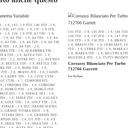
 - 1.9
,
145- 1.9 JTD
,
146 JTD - 1.9
,
.9 JTD
,
147 JTD - 1.9
,
147- 1.9 JTD
,
145 JTD - 1.9
,
145 JTD - 1.9
,
146 JTD 
 - 1.9
,
156- 1.9 JTD
,
A3 TDI - 1.9
,
146 JTD - 1.9
,
147 JTD - 1.9
,
147 JTD 
 - 1.9
,
A4 TDI - 1.9
,
A4 TDI - 1.9
,
A4
156 JTD - 1.9
,
156 JTD - 1.9
,
BRAVO 
.0
,
A4 TDI - 2.0
,
A6 TDI - 1.9
,
A6 TDI
1.9
,
BRAVO JTD - 1.9
,
COREASSY
,
L
6 TDI - 2.0
,
A6 TDI - 2.0
,
JTD - 1.9
,
LYBRA JTD - 1.9
,
MAREA J
BRA TDI - 1.9
,
ALHAMBRA TDI -
1.9
,
MAREA JTD - 1.9
,
MULTIPLA JTD
TEA TDI - 1.9
,
ALTEA TDI - 1.9
,
MULTIPLA JTD - 1.9
,
TUTTI PRODOT
DTI - 2.2
,
ASTRA DTI - 2.2
,
AVENSIS
Coreassy Bilanciato Per Turbo
2.0
,
BEETLE TDI - 1.9
,
BEETLE TDI -
RA TDI - 1.9
,
BORA TDI - 1.9
,
712766 Garrett
JTD - 2.0
,
BRAVO JTD - 2.0
,
CADDY
.9
,
CADDY TDI - 1.9
,
CIVIC CTDI -
Iva Inclusa
VIC CTDI - 1.7
,
COMPONENTI
TE
,
CORDOBA TDI - 1.9
,
CORDOBA
.9
,
DOBLÓ JTD - 1.9
,
DOBLÓ JTD -
PACE DCI - 1.9
,
ESPACE DCI - 1.9
,
TDI - 1.9
,
FABIA TDI - 1.9
,
GALAXY
.9
,
GOLF TDI - 1.9
,
GOLF TDI - 2.0
,
ESPACE - 1.9 DCI
,
GRAND SCENIC
CI
,
GRAND VITARA DDIS - 1.9
,
VITARA DDIS - 1.9
,
GRANDIS DID -
ANDIS DID - 2.0
,
GT JTD - 1.9
,
GT
.9
,
IBIZA TDI - 1.9
,
IBIZA TDI - 1.9
,
TDI - 1.9
,
JETTA TDI - 1.9
,
JETTA