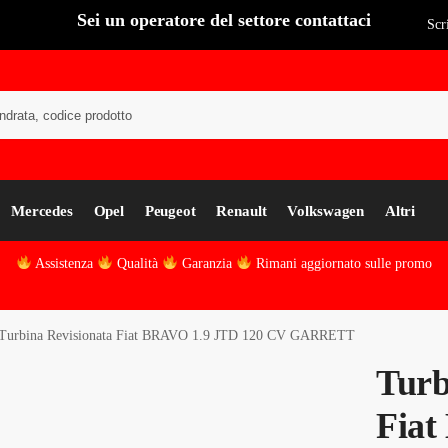
Sei un operatore del settore contattaci
Scr
Cer
Mercedes
Opel
Peugeot
Renault
Volkswagen
Altri
Assistenza
Qualità
Garanzia
Rimani aggiornato sulle promo
Turbina Revisionata Fiat BRAVO 1.9 JTD 120 CV GARRETT
Turb
Fiat