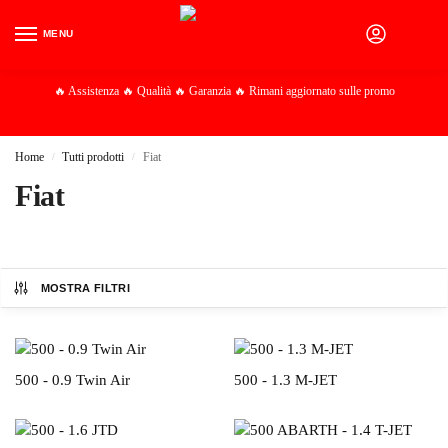
MENU
0
🔥 Assistenza 🔥 Qualità 🔥 Garanzia 🔥 Rimani aggiornato sulle promo
Home
Tutti prodotti
Fiat
/
/
Fiat
MOSTRA FILTRI
500 - 0.9 Twin Air
500 - 1.3 M-JET