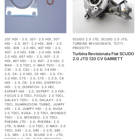
207 HDI - 2.0
,
207- 2.0 HDI
,
307
SCUDO 2.0 JTD
,
SCUDO 2.0 JTD
,
HDI - 2.0
,
307- 2.0 HDI
,
308 - 2.0
TURBINE REVISIONATE
,
TUTTI
HDI
,
308 - 2.0 HDI
,
407 HDI - 2.0
,
PRODOTTI
407- 2.0 HDI
,
508 - 2.0 HDI
,
508 -
Turbina Revisionata Fiat SCUDO
2.0 HDI
,
607 HDI - 2.0
,
607- 2.0
2.0 JTD 120 CV GARRETT
HDI
,
807 HDI - 2.0
,
807- 2.0 HDI
,
C
MAX - 2.0 TDCI
,
C-MAX TDCI - 2.0
,
C30 - 2.0
,
C30 - 2.0 D
,
C4 HDI -
2.0
,
C4- 2.0 HDI
,
C5 HDI - 2.0
,
C5-
2.0 HDI
,
C70 - 2.0
,
C70 - 2.0 D
,
C8
HDI - 2.0
,
C8- 2.0 HDI
,
DISPATCH
HDI - 2.0
,
DISPATCH- 2.0 HDI
,
EXPERT HDI - 2.0
,
EXPERT- 2.0 HDI
,
FOCUS 2.0 TDCI
,
FOCUS- 2.0 TDCI
,
GALAXY TDCI - 2.0
,
GALAXY- 2.0
TDCI
,
GUARNIZIONI TURBO
,
JUMPY
HDI - 2.0
,
JUMPY HDI - 2.0
,
KUGA
2.0 TDCI
,
KUGA- 2.0 TDCI
,
MONDEO
TDCI - 2.0
,
MONDEO- 2.0 TDCI
,
PHEDRA JTD - 2.0
,
PHEDRA- 2.0
JTD
,
S-MAX - 2.0 TDCI
,
S-MAX- 2.0
TDCI
,
S40 - 2.0
,
S40 - 2.0 D
,
S80 -
2.0
,
S80 - 2.0 D
,
SCUDO 2.0 - JTD
,