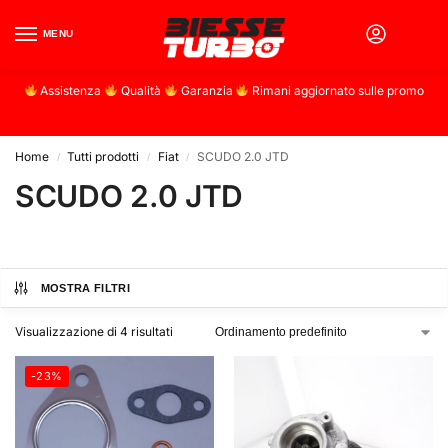
MENU
0
Assistenza
Qualità
Garanzia
Rimani aggiornato sulle promo
Home
Tutti prodotti
Fiat
SCUDO 2.0 JTD
/
/
/
SCUDO 2.0 JTD
MOSTRA FILTRI
Visualizzazione di 4 risultati
-23%