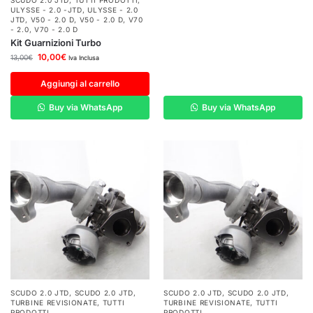
SCUDO 2.0 JTD
,
TUTTI PRODOTTI
,
ULYSSE - 2.0 -JTD
,
ULYSSE - 2.0
JTD
,
V50 - 2.0 D
,
V50 - 2.0 D
,
V70
- 2.0
,
V70 - 2.0 D
Kit Guarnizioni Turbo
10,00
€
13,00
€
Iva Inclusa
Aggiungi al carrello
Buy via WhatsApp
Buy via WhatsApp
SCUDO 2.0 JTD
,
SCUDO 2.0 JTD
,
SCUDO 2.0 JTD
,
SCUDO 2.0 JTD
,
TURBINE REVISIONATE
,
TUTTI
TURBINE REVISIONATE
,
TUTTI
PRODOTTI
PRODOTTI