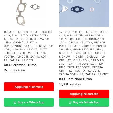
159 JTD - 1.9
,
159- 1.9 JTD
,
9.3 TID
159 JTD - 1.9
,
159- 1.9 JTD
,
9.3 TID
- 1.9
,
9.3- 1.9 TID
,
ASTRA CDTI -
- 1.9
,
9.3- 1.9 TID
,
ASTRA CDTI -
1.9
,
ASTRA- 1.9 CDTI
,
CROMA 1.9
1.9
,
ASTRA- 1.9 CDTI
,
CROMA 1.9
JTD -
,
CROMA 1.9 JTD -
,
JTD -
,
CROMA 1.9 JTD -
,
GRANDE
GUARNIZIONI TURBO
,
SIGNUM - 1.9
PUNTO 1.9 JTD -
,
GRANDE PUNTO
CDTI
,
SIGNUM - 1.9 CDTI
,
TUTTI
1.9 JTD -
,
GUARNIZIONI TURBO
,
PRODOTTI
,
VECTRA CDTI - 1.9
,
SEDICI - 1.9 JTD
,
SEDICI -1.9 JTD
,
VECTRA- 1.9 CDTI
,
ZAFIRA CDTI -
SIGNUM - 1.9 CDTI
,
SIGNUM - 1.9
1.9
,
ZAFIRA- 1.9 CDTI
CDTI
,
STILO 1.9 JTD -
,
STILO 1.9
JTD -
,
SX4 - 1.9 DDIS
,
SX4 - 1.9
Kit Guarnizioni Turbo
DDIS
,
TUTTI PRODOTTI
,
VECTRA
15,00
€
Iva Inclusa
CDTI - 1.9
,
VECTRA- 1.9 CDTI
,
ZAFIRA CDTI - 1.9
,
ZAFIRA- 1.9 CDTI
Kit Guarnizioni Turbo
15,00
€
Iva Inclusa
Aggiungi al carrello
Aggiungi al carrello
Buy via WhatsApp
Buy via WhatsApp