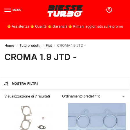
MENU
0
Assistenza
Qualità
Garanzia
Rimani aggiornato sulle promo
Home
Tutti prodotti
Fiat
CROMA 1.9 JTD -
/
/
/
CROMA 1.9 JTD -
MOSTRA FILTRI
Visualizzazione di 7 risultati