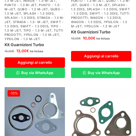
1.3 M-JET
,
PANDA - 1.3-M-JET
,
PUNTO - 1.3-M-JET
,
QUBO - 1.3 M-
PUNTO - 1.3 M-JET
,
PUNTO - 1.3-
JET
,
QUBO - 1.3 M-JET
,
SPLASH -
M-JET
,
QUBO - 1.3 M-JET
,
QUBO -
1.3 DDIS
,
SPLASH - 1.3 DDIS
,
SWIFT
1.3 M-JET
,
SPLASH - 1.3 DDIS
,
- 1.3 DDIS
,
SWIFT - 1.3 DDIS
,
TUTTI
SPLASH - 1.3 DDIS
,
STRADA - 1.3 M-
PRODOTTI
,
WAGON - 1.3 DDIS
,
JET
,
STRADA - 1.3- M-JET
,
SWIFT -
WAGON - 1.3 DDIS
,
YPSILON - 1.3
1.3 DDIS
,
SWIFT - 1.3 DDIS
,
TIPO -
M-JET
,
YPSILON - 1.3 M-JET
1.3 M-JET
,
TIPO - 1.3 M-JET
,
TUTTI
Kit Guarnizioni Turbo
PRODOTTI
,
YPSILON - 1.3 M-JET
,
10,00
€
13,00
€
Iva Inclusa
YPSILON - 1.3 M-JET
Kit Guarnizioni Turbo
13,00
€
15,00
€
Iva Inclusa
Aggiungi al carrello
Aggiungi al carrello
Buy via WhatsApp
Buy via WhatsApp
-10%