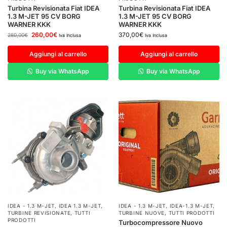
Turbina Revisionata Fiat IDEA
Turbina Revisionata Fiat IDEA
1.3 M-JET 95 CV BORG
1.3 M-JET 95 CV BORG
WARNER KKK
WARNER KKK
260,00
€
370,00
€
280,00
€
Iva Inclusa
Iva Inclusa
Aggiungi al carrello
Aggiungi al carrello
Buy via WhatsApp
Buy via WhatsApp
IDEA - 1.3 M-JET
,
IDEA 1.3 M-JET
,
IDEA - 1.3 M-JET
,
IDEA-1.3 M-JET
,
TURBINE REVISIONATE
,
TUTTI
TURBINE NUOVE
,
TUTTI PRODOTTI
PRODOTTI
Turbocompressore Nuovo