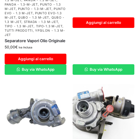
1.3 M-JET
,
PANDA - 1.3 M-JET
,
PANDA - 1.3-M-JET
,
PUNTO - 1.3
M-JET
,
PUNTO - 1.3-M-JET
,
PUNTO
EVO - 1.3 M-JET
,
PUNTO EVO-1.3
M-JET
,
QUBO - 1.3 M-JET
,
QUBO -
1.3 M-JET
,
STRADA - 1.3 M-JET
,
Aggiungi al carrello
TIPO - 1.3 M-JET
,
TIPO-1.3 M-JET
,
TUTTI PRODOTTI
,
YPSILON - 1.3 M-
JET
Separatore Vapori Olio Originale
50,00
€
Iva Inclusa
Aggiungi al carrello
Buy via WhatsApp
Buy via WhatsApp