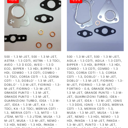
-13%
-23%
500 - 1.3 M-JET
,
500 - 1.3 M-JET
,
500 - 1.3 M-JET
,
500 - 1.3 M-JET
,
ASTRA - 1.3 CDTI
,
ASTRA - 1.3 TDCI
,
AGILA - 1.3 CDTI
,
AGILA - 1.3 CDTI
,
AVEO - 1.3 D ECO
,
AVEO - 1.3 D
BIPPER - 1.3 HDI
,
BIPPER - 1.3 HDI
,
ECO
,
BIPPER - 1.3 HDI
,
BIPPER - 1.3
COMBO - 1.3 CDTI
,
COMBO - 1.3
HDI
,
COMBO - 1.3 CDTI
,
COMBO -
TDCI
,
CORSA CDTI - 1.3
,
CORSA
1.3 TDCI
,
CORSA CDTI - 1.3
,
CORSA
CDTI - 1.3
,
DOBLO' - 1.3 M-JET
,
CDTI - 1.3
,
DOBLO' - 1.3 M-JET
,
DOBLO' - 1.3 M-JET
,
FIORINO - 1.3-
DOBLO' - 1.3 M-JET
,
FIORINO - 1.3-
M-JET
,
FIORINO - 1.3-M-JET
,
M-JET
,
FIORINO - 1.3-M-JET
,
FORTWO - 0.6
,
GRANDE PUNTO -
GRANDE PUNTO - 1.3 M-JET
,
1.3 M-JET
,
GRANDE PUNTO - 1.3 M-
GRANDE PUNTO - 1.3 M-JET
,
JET
,
GUARNIZIONI TURBO
,
IDEA -
GUARNIZIONI TURBO
,
IDEA - 1.3 M-
1.3 M-JET
,
IDEA - 1.3 M-JET
,
IGNIS
JET
,
IDEA - 1.3 M-JET
,
KA - 1.3
- 1.3 DDIS
,
IGNIS - 1.3 DDIS
,
MERIVA
TDCI
,
KA -1.3 TDCI
,
MERIVA CDTI -
CDTI - 1.3
,
MERIVA CDTI - 1.3
,
1.3
,
MERIVA CDTI - 1.3
,
MITO - 1.3
MUSA - 1.3 M-JET
,
MUSA - 1.3 M-
JTDM
,
MITO - 1.3 JTDM
,
MUSA - 1.3
JET
,
NEMO - 1.3 HDI
,
NEMO - 1.3
M-JET
,
MUSA - 1.3 M-JET
,
NEMO -
HDI
,
PANDA - 1.3 M-JET
,
PANDA -
1.3 HDI
,
NEMO - 1.3 HDI
,
PANDA -
1.3-M-JET
,
PUNTO - 1.3 M-JET
,