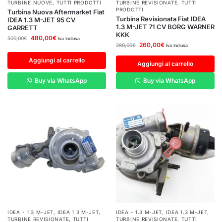
TURBINE NUOVE
,
TUTTI PRODOTTI
TURBINE REVISIONATE
,
TUTTI
PRODOTTI
Turbina Nuova Aftermarket Fiat
Turbina Revisionata Fiat IDEA
IDEA 1.3 M-JET 95 CV
1.3 M-JET 71 CV BORG WARNER
GARRETT
KKK
480,00
€
500,00
€
Iva Inclusa
260,00
€
280,00
€
Iva Inclusa
Aggiungi al carrello
Aggiungi al carrello
Buy via WhatsApp
Buy via WhatsApp
IDEA - 1.3 M-JET
,
IDEA 1.3 M-JET
,
IDEA - 1.3 M-JET
,
IDEA 1.3 M-JET
,
TURBINE REVISIONATE
,
TUTTI
TURBINE REVISIONATE
,
TUTTI