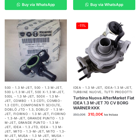
Buy via WhatsApp
Buy via WhatsApp
-11%
500 - 1.3 M-JET
,
500 - 1.3 M-JET
,
IDEA - 1.3 M-JET
,
IDEA-1.3 M-JET
,
500 L-1.3 M-JET
,
500 X-1.3 M-JET
,
TURBINE NUOVE
,
TUTTI PRODOTTI
500L - 1.3 M-JET
,
500X - 1.3 M-
Turbina Nuova AfterMarket Fiat
JET
,
COMBO - 1.3 CDTI
,
COMBO-
IDEA 1.3 M-JET 70 CV BORG
1.3 CDTI
,
COMPONENTI SCIOLTE
,
WARNER KKK
DOBLÓ JTD - 1.3
,
DOBLO' - 1.3 M-
JET
,
FIORINO - 1.3 M-JET
,
FIORINO
310,00
€
350,00
€
Iva Inclusa
- 1.3-M-JET
,
GRANDE PUNTO - 1.3
M-JET
,
GRANDE PUNTO - 1.3 M-
JET
,
IDEA - 1.3 JTD
,
IDEA - 1.3 M-
JET
,
MITO - 1.3-M-JET
,
MITO - 1.3-
M-JET
,
MUSA - 1.3 M-JET
,
MUSA -