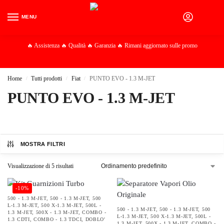
MENU
0
🔥 Assistenza 🔥 Qualità 🔥 Garanzia 🔥 Rimani aggiornato sulle promo
Home
Tutti prodotti
Fiat
PUNTO EVO - 1.3 M-JET
/
/
/
PUNTO EVO - 1.3 M-JET
MOSTRA FILTRI
Visualizzazione di 5 risultati
-10%
500 - 1.3 M-JET
,
500 - 1.3 M-JET
,
500
L-1.3 M-JET
,
500 X-1.3 M-JET
,
500L -
500 - 1.3 M-JET
,
500 - 1.3 M-JET
,
500
1.3 M-JET
,
500X - 1.3 M-JET
,
COMBO -
L-1.3 M-JET
,
500 X-1.3 M-JET
,
500L -
1.3 CDTI
,
COMBO - 1.3 TDCI
,
DOBLO'
1.3 M-JET
,
500X - 1.3 M-JET
,
COMBO -