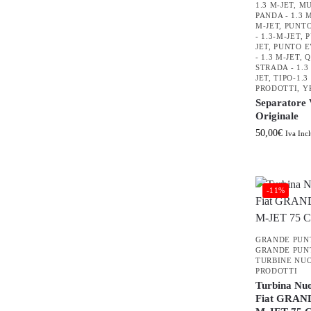
1.3 M-JET
,
MU
PANDA - 1.3 
M-JET
,
PUNTO 
- 1.3-M-JET
,
P
JET
,
PUNTO E
- 1.3 M-JET
,
Q
STRADA - 1.3
JET
,
TIPO-1.3
PRODOTTI
,
Y
Separatore 
Originale
50,00
€
Iva Incl
-11%
GRANDE PUNT
GRANDE PUNT
TURBINE NU
PRODOTTI
Turbina Nu
Fiat GRAN