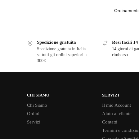
Spedizione gratuita
Resi facili 14
Spedizione gratuita in Italia
14 giorni di ga
su tutti gli ordini superiori a
rimborso
300€
CHI SIAMO
SERVIZI
Chi Siamo
Il mio Account
Ordini
Aiuto al cliente
Servizi
Contatti
Termini e condizio
Garanzia e Spedizi