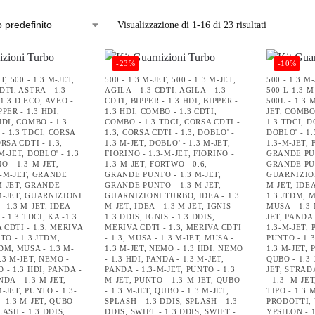
Visualizzazione di 1-16 di 23 risultati
-23%
-10%
ET
,
500 - 1.3 M-JET
,
500 - 1.3 M-JET
,
500 - 1.3 M-JET
,
500 - 1.3 M
CDTI
,
ASTRA - 1.3
AGILA - 1.3 CDTI
,
AGILA - 1.3
500 L-1.3 M
1.3 D ECO
,
AVEO -
CDTI
,
BIPPER - 1.3 HDI
,
BIPPER -
500L - 1.3 
PPER - 1.3 HDI
,
1.3 HDI
,
COMBO - 1.3 CDTI
,
JET
,
COMBO 
HDI
,
COMBO - 1.3
COMBO - 1.3 TDCI
,
CORSA CDTI -
1.3 TDCI
,
D
- 1.3 TDCI
,
CORSA
1.3
,
CORSA CDTI - 1.3
,
DOBLO' -
DOBLO' - 1.
RSA CDTI - 1.3
,
1.3 M-JET
,
DOBLO' - 1.3 M-JET
,
1.3-M-JET
,
 M-JET
,
DOBLO' - 1.3
FIORINO - 1.3-M-JET
,
FIORINO -
GRANDE PUN
O - 1.3-M-JET
,
1.3-M-JET
,
FORTWO - 0.6
,
GRANDE PUN
3-M-JET
,
GRANDE
GRANDE PUNTO - 1.3 M-JET
,
GUARNIZIO
M-JET
,
GRANDE
GRANDE PUNTO - 1.3 M-JET
,
M-JET
,
IDEA
M-JET
,
GUARNIZIONI
GUARNIZIONI TURBO
,
IDEA - 1.3
1.3 JTDM
,
M
- 1.3 M-JET
,
IDEA -
M-JET
,
IDEA - 1.3 M-JET
,
IGNIS -
MUSA - 1.3
 - 1.3 TDCI
,
KA -1.3
1.3 DDIS
,
IGNIS - 1.3 DDIS
,
JET
,
PANDA 
 CDTI - 1.3
,
MERIVA
MERIVA CDTI - 1.3
,
MERIVA CDTI
1.3-M-JET
,
TO - 1.3 JTDM
,
- 1.3
,
MUSA - 1.3 M-JET
,
MUSA -
PUNTO - 1.
TDM
,
MUSA - 1.3 M-
1.3 M-JET
,
NEMO - 1.3 HDI
,
NEMO
1.3 M-JET
,
.3 M-JET
,
NEMO -
- 1.3 HDI
,
PANDA - 1.3 M-JET
,
QUBO - 1.3 
 - 1.3 HDI
,
PANDA -
PANDA - 1.3-M-JET
,
PUNTO - 1.3
JET
,
STRADA
NDA - 1.3-M-JET
,
M-JET
,
PUNTO - 1.3-M-JET
,
QUBO
- 1.3- M-JET
M-JET
,
PUNTO - 1.3-
- 1.3 M-JET
,
QUBO - 1.3 M-JET
,
TIPO - 1.3 
 1.3 M-JET
,
QUBO -
SPLASH - 1.3 DDIS
,
SPLASH - 1.3
PRODOTTI
,
LASH - 1.3 DDIS
,
DDIS
,
SWIFT - 1.3 DDIS
,
SWIFT -
YPSILON - 