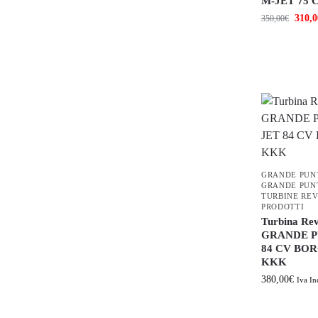
M-JET 75
310,0
350,00
€
GRANDE PUNT
GRANDE PUNT
TURBINE REV
PRODOTTI
Turbina Rev
GRANDE P
84 CV BO
KKK
380,00
€
Iva In