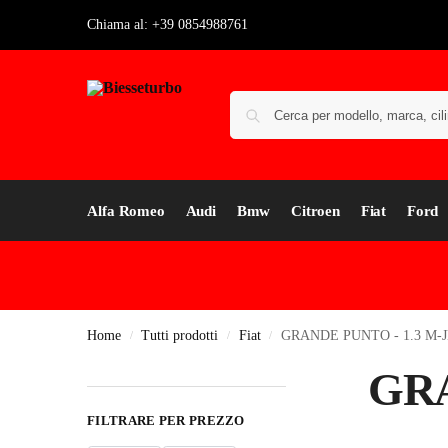
Chiama al: +39 0854988761
Alfa Romeo
Audi
Bmw
Citroen
Fiat
Ford
Home
Tutti prodotti
Fiat
GRANDE PUNTO - 1.3 M-
/
/
/
GRA
FILTRARE PER PREZZO