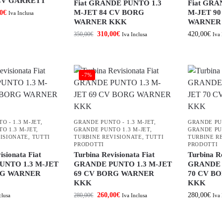
 CV GARRETT
Fiat GRANDE PUNTO 1.3
Fiat GRA
M-JET 84 CV BORG
M-JET 9
0
€
Iva Inclusa
WARNER KKK
WARNER
310,00
€
420,00
€
350,00
€
Iva Inclusa
Iva 
-7%
O - 1.3 M-JET
,
GRANDE PUNTO - 1.3 M-JET
,
GRANDE PUN
O 1.3 M-JET
,
GRANDE PUNTO 1.3 M-JET
,
GRANDE PU
ISIONATE
,
TUTTI
TURBINE REVISIONATE
,
TUTTI
TURBINE R
PRODOTTI
PRODOTTI
isionata Fiat
Turbina Revisionata Fiat
Turbina Re
UNTO 1.3 M-JET
GRANDE PUNTO 1.3 M-JET
GRANDE 
RG WARNER
69 CV BORG WARNER
70 CV B
KKK
KKK
260,00
€
280,00
€
280,00
€
clusa
Iva Inclusa
Iva 