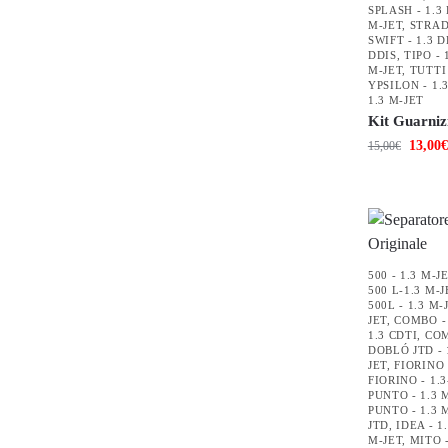
SPLASH - 1.3
M-JET
,
STRADA
SWIFT - 1.3 D
DDIS
,
TIPO - 
M-JET
,
TUTTI
YPSILON - 1.
1.3 M-JET
Kit Guarniz
13,00
€
15,00
€
500 - 1.3 M-J
500 L-1.3 M-J
500L - 1.3 M-
JET
,
COMBO - 
1.3 CDTI
,
COM
DOBLÓ JTD - 
JET
,
FIORINO 
FIORINO - 1.
PUNTO - 1.3 
PUNTO - 1.3 
JTD
,
IDEA - 1
M-JET
,
MITO -