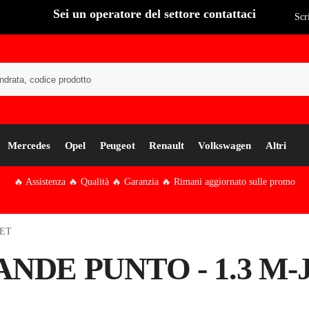
Sei un operatore del settore contattaci
Scr
Cer
Mercedes
Opel
Peugeot
Renault
Volkswagen
Altri
🔥 Assistenza 🔥 Qualità 🔥 Garanzia 🔥 Rimani aggiornato sulle promo
JET
NDE PUNTO - 1.3 M-