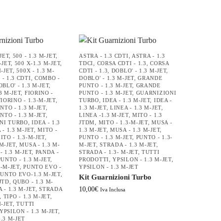
-JET
,
500 - 1.3 M-JET
,
ASTRA - 1.3 CDTI
,
ASTRA - 1.3
-JET
,
500 X-1.3 M-JET
,
TDCI
,
CORSA CDTI - 1.3
,
CORSA
M-JET
,
500X - 1.3 M-
CDTI - 1.3
,
DOBLO' - 1.3 M-JET
,
- 1.3 CDTI
,
COMBO -
DOBLO' - 1.3 M-JET
,
GRANDE
OBLO' - 1.3 M-JET
,
PUNTO - 1.3 M-JET
,
GRANDE
3 M-JET
,
FIORINO -
PUNTO - 1.3 M-JET
,
GUARNIZIONI
FIORINO - 1.3-M-JET
,
TURBO
,
IDEA - 1.3 M-JET
,
IDEA -
TO - 1.3 M-JET
,
1.3 M-JET
,
LINEA - 1.3 M-JET
,
TO - 1.3 M-JET
,
LINEA -1.3 M-JET
,
MITO - 1.3
NI TURBO
,
IDEA - 1.3
JTDM
,
MITO - 1.3-M-JET
,
MUSA -
 - 1.3 M-JET
,
MITO -
1.3 M-JET
,
MUSA - 1.3 M-JET
,
ITO - 1.3-M-JET
,
PUNTO - 1.3 M-JET
,
PUNTO - 1.3-
 M-JET
,
MUSA - 1.3 M-
M-JET
,
STRADA - 1.3 M-JET
,
- 1.3 M-JET
,
PANDA -
STRADA - 1.3- M-JET
,
TUTTI
PUNTO - 1.3 M-JET
,
PRODOTTI
,
YPSILON - 1.3 M-JET
,
3-M-JET
,
PUNTO EVO -
YPSILON - 1.3 M-JET
PUNTO EVO-1.3 M-JET
,
Kit Guarnizioni Turbo
JTD
,
QUBO - 1.3 M-
10,00
€
 - 1.3 M-JET
,
STRADA
Iva Inclusa
,
TIPO - 1.3 M-JET
,
M-JET
,
TUTTI
YPSILON - 1.3 M-JET
,
1.3 M-JET