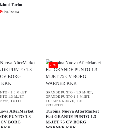
izioni Turbo
0
€
Iva Inclusa
-6%
TO - 1.3 M-JET
,
GRANDE PUNTO - 1.3 M-JET
,
NTO 1.3 M.JET
,
GRANDE PUNTO 1.3 M.JET
,
UOVE
,
TUTTI
TURBINE NUOVE
,
TUTTI
PRODOTTI
uova AfterMarket
Turbina Nuova AfterMarket
NDE PUNTO 1.3
Fiat GRANDE PUNTO 1.3
5 CV BORG
M-JET 75 CV BORG
 KKK
WARNER KKK