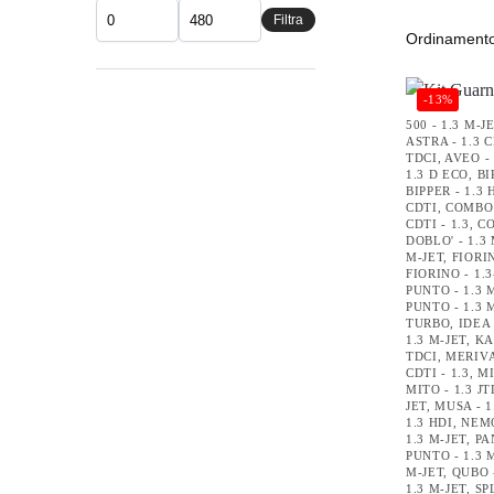
Filtra
-13%
500 - 1.3 M-J
ASTRA - 1.3 
TDCI
,
AVEO - 
1.3 D ECO
,
BI
BIPPER - 1.3 
CDTI
,
COMBO 
CDTI - 1.3
,
CO
DOBLO' - 1.3
M-JET
,
FIORIN
FIORINO - 1.
PUNTO - 1.3 
PUNTO - 1.3 
TURBO
,
IDEA 
1.3 M-JET
,
KA
TDCI
,
MERIVA
CDTI - 1.3
,
MI
MITO - 1.3 J
JET
,
MUSA - 1
1.3 HDI
,
NEMO
1.3 M-JET
,
PA
PUNTO - 1.3 
M-JET
,
QUBO -
1.3 M-JET
,
SP