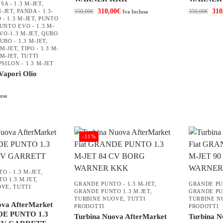
SA - 1.3 M-JET
,
310,00
€
310
M-JET
,
PANDA - 1.3-
350,00
€
350,00
€
Iva Inclusa
- 1.3 M-JET
,
PUNTO
UNTO EVO - 1.3 M-
VO-1.3 M-JET
,
QUBO
UBO - 1.3 M-JET
,
 M-JET
,
TIPO - 1.3 M-
 M-JET
,
TUTTI
PSILON - 1.3 M-JET
Vapori Olio
usa
-11%
O - 1.3 M-JET
,
O 1.3 M.JET
,
GRANDE PUNTO - 1.3 M-JET
,
GRANDE PUN
OVE
,
TUTTI
GRANDE PUNTO 1.3 M.JET
,
GRANDE PU
TURBINE NUOVE
,
TUTTI
TURBINE N
ova AfterMarket
PRODOTTI
PRODOTTI
DE PUNTO 1.3
Turbina Nuova AfterMarket
Turbina N