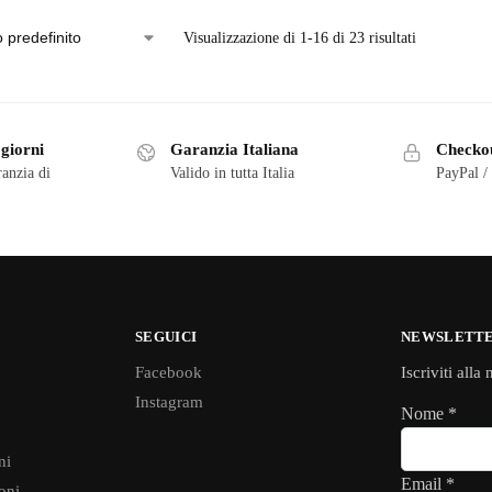
Visualizzazione di 1-16 di 23 risultati
 giorni
Garanzia Italiana
Checkou
ranzia di
Valido in tutta Italia
PayPal /
SEGUICI
NEWSLETT
Facebook
Iscriviti alla
Instagram
Nome
*
ni
Email
*
oni