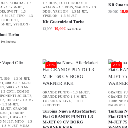
 DDIS
,
STRADA - 1.3
1.3 DDIS
,
TUTTI PRODOTTI
,
Kit Guarn
 - 1.3- M-JET
,
WAGON - 1.3 DDIS
,
WAGON - 1.3
18,0
DIS
,
SWIFT - 1.3
DDIS
,
YPSILON - 1.3 M-JET
,
20,00
€
1.3 M-JET
,
TIPO - 1.3
YPSILON - 1.3 M-JET
 PRODOTTI
,
Kit Guarnizioni Turbo
3 M-JET
,
YPSILON -
10,00
€
13,00
€
Iva Inclusa
ioni Turbo
Iva Inclusa
-11%
-11%
ET
,
500 - 1.3 M-JET
,
ET
,
500 X-1.3 M-JET
,
JET
,
500X - 1.3 M-
1.3 CDTI
,
COMBO-
GRANDE PUNTO - 1.3 M-JET
,
GRANDE PUN
PONENTI SCIOLTE
,
GRANDE PUNTO 1.3 M.JET
,
GRANDE PU
1.3
,
DOBLO' - 1.3 M-
TURBINE NUOVE
,
TUTTI
TURBINE N
- 1.3 M-JET
,
PRODOTTI
PRODOTTI
3-M-JET
,
GRANDE
Turbina Nuova AfterMarket
Turbina N
M-JET
,
GRANDE
Fiat GRANDE PUNTO 1.3
Fiat GRA
M-JET
,
IDEA - 1.3
.3 M-JET
,
MITO - 1.3-
M-JET 69 CV BORG
M-JET 7
 1.3-M-JET
,
MUSA -
WARNER KKK
WARNER