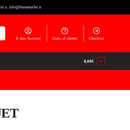
ivi a: info@biesseturbo.it
ca
Il mio Account
Aiuto al cliente
Checkout
0,00
€
0
JET