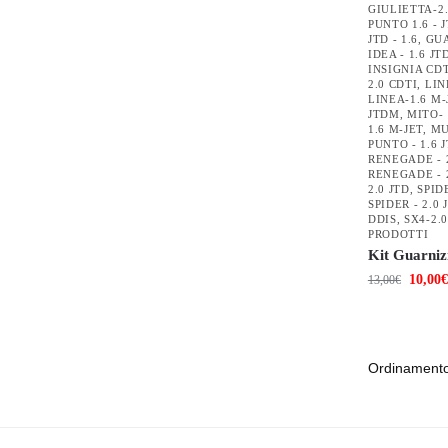
GIULIETTA-2
PUNTO 1.6 - 
JTD - 1.6
,
GUA
IDEA - 1.6 JT
INSIGNIA CDTI
2.0 CDTI
,
LIN
LINEA-1.6 M-
JTDM
,
MITO- 
1.6 M-JET
,
MU
PUNTO - 1.6 
RENEGADE - 2
RENEGADE - 2
2.0 JTD
,
SPID
SPIDER - 2.0
DDIS
,
SX4-2.
PRODOTTI
Kit Guarniz
10,00
€
13,00
€