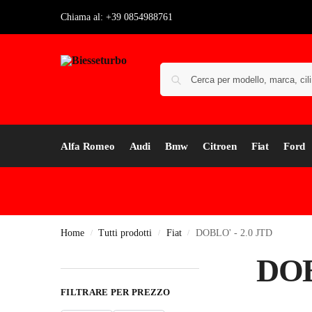
Chiama al: +39 0854988761
Alfa Romeo
Audi
Bmw
Citroen
Fiat
Ford
Home
Tutti prodotti
Fiat
DOBLO' - 2.0 JTD
/
/
/
DOB
FILTRARE PER PREZZO