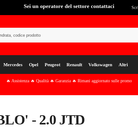
Sei un operatore del settore contattaci
Scr
Cer
Mercedes
Opel
Peugeot
Renault
Volkswagen
Altri
🔥 Assistenza 🔥 Qualità 🔥 Garanzia 🔥 Rimani aggiornato sulle promo
LO' - 2.0 JTD