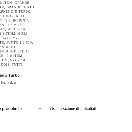
.0 JTDM
,
GRANDE
JTD
,
GRANDE PUNTO
RNIZIONI TURBO
,
D
,
IDEA-1.6 JTD
,
 - 2.0
,
INSIGNIA-
EA - 1.6 M-JET
,
JET
,
MITO - 1.6
1.6 JTDM
,
MUSA -
SA-1.6 M-JET
,
JTD
,
PUNTO-1.6 JTD
,
.0 M-JET
,
.0 M-JET
,
SEDICI-
ER - 2.0 JTDM
,
 JTDM
,
SX4 - 2.0
0 DDIS
,
TUTTI
ioni Turbo
Iva Inclusa
Visualizzazione di 2 risultati