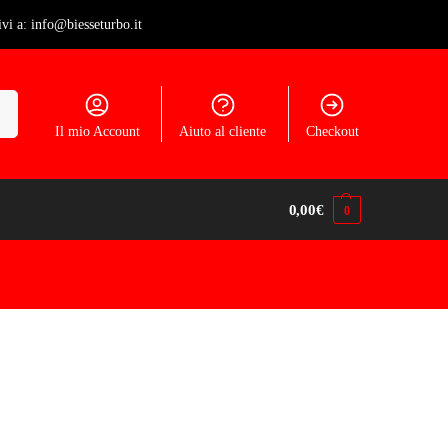
ivi a: info@biesseturbo.it
ca
Il mio Account
Aiuto al cliente
Checkout
0,00
€
0