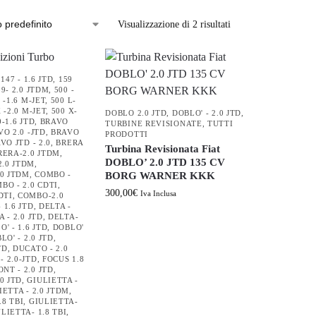
Visualizzazione di 2 risultati
,
147 - 1.6 JTD
,
159
59- 2.0 JTDM
,
500 -
 -1.6 M-JET
,
500 L-
 -2.0 M-JET
,
500 X-
DOBLO 2.0 JTD
,
DOBLO' - 2.0 JTD
,
0-1.6 JTD
,
BRAVO
TURBINE REVISIONATE
,
TUTTI
O 2.0 -JTD
,
BRAVO
PRODOTTI
VO JTD - 2.0
,
BRERA
Turbina Revisionata Fiat
RERA-2.0 JTDM
,
DOBLO’ 2.0 JTD 135 CV
2.0 JTDM
,
0 JTDM
,
COMBO -
BORG WARNER KKK
BO - 2.0 CDTI
,
300,00
€
Iva Inclusa
DTI
,
COMBO-2.0
 1.6 JTD
,
DELTA -
 - 2.0 JTD
,
DELTA-
' - 1.6 JTD
,
DOBLO'
LO' - 2.0 JTD
,
TD
,
DUCATO - 2.0
- 2.0-JTD
,
FOCUS 1.8
NT - 2.0 JTD
,
0 JTD
,
GIULIETTA -
IETTA - 2.0 JTDM
,
.8 TBI
,
GIULIETTA-
LIETTA- 1.8 TBI
,