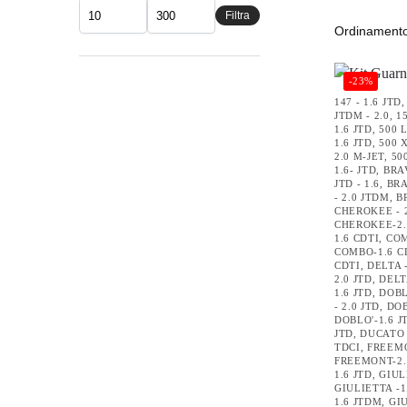
Filtra
-23%
147 - 1.6 JTD
JTDM - 2.0
,
1
1.6 JTD
,
500 L
1.6 JTD
,
500 X
2.0 M-JET
,
50
1.6- JTD
,
BRAV
JTD - 1.6
,
BRA
- 2.0 JTDM
,
B
CHEROKEE - 
CHEROKEE-2.
1.6 CDTI
,
COM
COMBO-1.6 C
CDTI
,
DELTA -
2.0 JTD
,
DELTA
1.6 JTD
,
DOBLO
- 2.0 JTD
,
DOB
DOBLO'-1.6 J
JTD
,
DUCATO 
TDCI
,
FREEMO
FREEMONT-2.
1.6 JTD
,
GIUL
GIULIETTA -1
1.6 JTDM
,
GIU