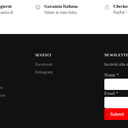
 giorni
Garanzia Italiana
Checkou
ranzia di
Valido in tutta Italia
PayPal /
SEGUICI
NEWSLETT
Facebook
Iscriviti alla
Instagram
Nome
*
ni
Email
*
oni
Submit