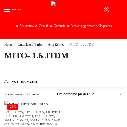
MENU
0
🔥 Assistenza 🔥 Qualità 🔥 Garanzia 🔥 Rimani aggiornato sulle promo
Home
Guarnizioni Turbo
Alfa Romeo
MITO- 1.6 JTDM
/
/
/
MITO- 1.6 JTDM
MOSTRA FILTRI
Visualizzazione del risultato
-23%
147 - 1.6 JTD
,
147 - 1.6 JTD
,
159 JTDM
- 2.0
,
159- 2.0 JTDM
,
500 - 1.6 JTD
,
500 L -1.6 M-JET
,
500 L-1.6 JTD
,
500 X
-2.0 M-JET
,
500 X-2.0 M-JET
,
500-1.6