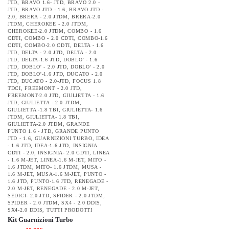
JTD
,
BRAVO 1.6- JTD
,
BRAVO 2.0 -
JTD
,
BRAVO JTD - 1.6
,
BRAVO JTD -
2.0
,
BRERA - 2.0 JTDM
,
BRERA-2.0
JTDM
,
CHEROKEE - 2.0 JTDM
,
CHEROKEE-2.0 JTDM
,
COMBO - 1.6
CDTI
,
COMBO - 2.0 CDTI
,
COMBO-1.6
CDTI
,
COMBO-2.0 CDTI
,
DELTA - 1.6
JTD
,
DELTA - 2.0 JTD
,
DELTA - 2.0
JTD
,
DELTA-1.6 JTD
,
DOBLO' - 1.6
JTD
,
DOBLO' - 2.0 JTD
,
DOBLO' - 2.0
JTD
,
DOBLO'-1.6 JTD
,
DUCATO - 2.0
JTD
,
DUCATO - 2.0-JTD
,
FOCUS 1.8
TDCI
,
FREEMONT - 2.0 JTD
,
FREEMONT-2.0 JTD
,
GIULIETTA - 1.6
JTD
,
GIULIETTA - 2.0 JTDM
,
GIULIETTA -1.8 TBI
,
GIULIETTA- 1.6
JTDM
,
GIULIETTA- 1.8 TBI
,
GIULIETTA-2.0 JTDM
,
GRANDE
PUNTO 1.6 - JTD
,
GRANDE PUNTO
JTD - 1.6
,
GUARNIZIONI TURBO
,
IDEA
- 1.6 JTD
,
IDEA-1.6 JTD
,
INSIGNIA
CDTI - 2.0
,
INSIGNIA- 2.0 CDTI
,
LINEA
- 1.6 M-JET
,
LINEA-1.6 M-JET
,
MITO -
1.6 JTDM
,
MITO- 1.6 JTDM
,
MUSA -
1.6 M-JET
,
MUSA-1.6 M-JET
,
PUNTO -
1.6 JTD
,
PUNTO-1.6 JTD
,
RENEGADE -
2.0 M-JET
,
RENEGADE - 2.0 M-JET
,
SEDICI- 2.0 JTD
,
SPIDER - 2.0 JTDM
,
SPIDER - 2.0 JTDM
,
SX4 - 2.0 DDIS
,
SX4-2.0 DDIS
,
TUTTI PRODOTTI
Kit Guarnizioni Turbo