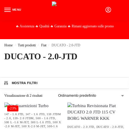
MENU
0
🔥 Assistenza 🔥 Qualità 🔥 Garanzia 🔥 Rimani aggiornato sulle promo
Home
Tutti prodotti
Fiat
DUCATO - 2.0-JTD
/
/
/
DUCATO - 2.0-JTD
MOSTRA FILTRI
Visualizzazione di 2 risultati
-23%
147 - 1.6 JTD
,
147 - 1.6 JTD
,
159 JTDM
- 2.0
,
159- 2.0 JTDM
,
500 - 1.6 JTD
,
500 L -1.6 M-JET
,
500 L-1.6 JTD
,
500 X
-2.0 M-JET
,
500 X-2.0 M-JET
,
500-1.6
DUCATO - 2.0 JTD
,
DUCATO - 2.0-JTD
,