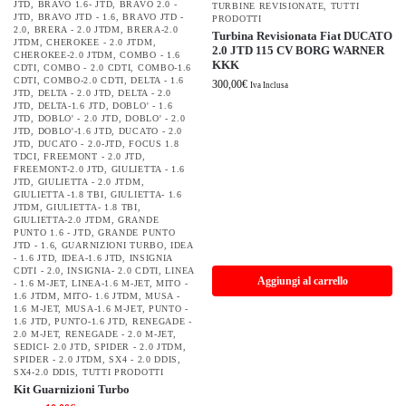
JTD
,
BRAVO 1.6- JTD
,
BRAVO 2.0 -
TURBINE REVISIONATE
,
TUTTI
JTD
,
BRAVO JTD - 1.6
,
BRAVO JTD -
PRODOTTI
2.0
,
BRERA - 2.0 JTDM
,
BRERA-2.0
Turbina Revisionata Fiat DUCATO
JTDM
,
CHEROKEE - 2.0 JTDM
,
2.0 JTD 115 CV BORG WARNER
CHEROKEE-2.0 JTDM
,
COMBO - 1.6
KKK
CDTI
,
COMBO - 2.0 CDTI
,
COMBO-1.6
CDTI
,
COMBO-2.0 CDTI
,
DELTA - 1.6
300,00
€
Iva Inclusa
JTD
,
DELTA - 2.0 JTD
,
DELTA - 2.0
JTD
,
DELTA-1.6 JTD
,
DOBLO' - 1.6
JTD
,
DOBLO' - 2.0 JTD
,
DOBLO' - 2.0
JTD
,
DOBLO'-1.6 JTD
,
DUCATO - 2.0
JTD
,
DUCATO - 2.0-JTD
,
FOCUS 1.8
TDCI
,
FREEMONT - 2.0 JTD
,
FREEMONT-2.0 JTD
,
GIULIETTA - 1.6
JTD
,
GIULIETTA - 2.0 JTDM
,
GIULIETTA -1.8 TBI
,
GIULIETTA- 1.6
JTDM
,
GIULIETTA- 1.8 TBI
,
GIULIETTA-2.0 JTDM
,
GRANDE
PUNTO 1.6 - JTD
,
GRANDE PUNTO
JTD - 1.6
,
GUARNIZIONI TURBO
,
IDEA
- 1.6 JTD
,
IDEA-1.6 JTD
,
INSIGNIA
CDTI - 2.0
,
INSIGNIA- 2.0 CDTI
,
LINEA
Aggiungi al carrello
- 1.6 M-JET
,
LINEA-1.6 M-JET
,
MITO -
1.6 JTDM
,
MITO- 1.6 JTDM
,
MUSA -
1.6 M-JET
,
MUSA-1.6 M-JET
,
PUNTO -
1.6 JTD
,
PUNTO-1.6 JTD
,
RENEGADE -
2.0 M-JET
,
RENEGADE - 2.0 M-JET
,
SEDICI- 2.0 JTD
,
SPIDER - 2.0 JTDM
,
SPIDER - 2.0 JTDM
,
SX4 - 2.0 DDIS
,
SX4-2.0 DDIS
,
TUTTI PRODOTTI
Kit Guarnizioni Turbo