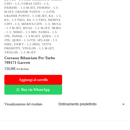
CDTI - 1.3
,
CORSA CDTI - 1.3
,
FIORINO - 1.3-M-JET
,
FIORINO - 1.3-
M-JET
,
GRANDE PUNTO - 1.3-JTD
,
GRANDE PUNTO - 1.3-M-JET
,
KA - 1.3
,
KA - 1.3 TDCI
,
KA -1.3 TDCI
,
MERIVA
CDTI - 1.3
,
MERIVA CDTI - 1.3
,
MUSA
- 1.3 M-JET
,
MUSA - 1.3 M-JET
,
NEMO
- 1.3
,
NEMO - 1.3 HDI
,
PANDA - 1.3-
JTD
,
PANDA - 1.3-M-JET
,
QUBO - 1.3-
JTD
,
QUBO - 1.3-JTD
,
SPLASH - 1.3
DDIS
,
SWIFT - 1.3 DDIS
,
TUTTI
PRODOTTI
,
YPSILON - 1.3 M-JET
,
YPSILON - 1.3 M-JET
Coreassy Bilanciato Per Turbo
799171 Garrett
150,00
€
Iva Inclusa
Aggiungi al carrello
Buy via WhatsApp
Visualizzazione del risultato