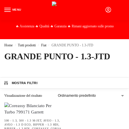
MENU
0
🔥 Assistenza 🔥 Qualità 🔥 Garanzia 🔥 Rimani aggiornato sulle promo
Home
Tutti prodotti
Fiat
GRANDE PUNTO - 1.3-JTD
/
/
/
GRANDE PUNTO - 1.3-JTD
MOSTRA FILTRI
Visualizzazione del risultato
500 - 1.3
,
500 - 1.3 M-JET
,
AVEO - 1.3
,
AVEO - 1.3 D ECO
,
BIPPER - 1.3 HDI
,
BIPPER - 1.3 HDI
,
COREASSY
,
CORSA