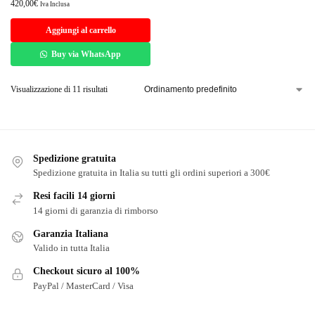
420,00
€
Iva Inclusa
Aggiungi al carrello
Buy via WhatsApp
Visualizzazione di 11 risultati
Spedizione gratuita
Spedizione gratuita in Italia su tutti gli ordini superiori a 300€
Resi facili 14 giorni
14 giorni di garanzia di rimborso
Garanzia Italiana
Valido in tutta Italia
Checkout sicuro al 100%
PayPal / MasterCard / Visa