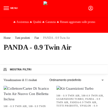
MENU
0
🔥 Assistenza 🔥 Qualità 🔥 Garanzia 🔥 Rimani aggiornato sulle promo
Home
Tutti prodotti
Fiat
PANDA - 0.9 Twin Air
/
/
/
PANDA - 0.9 Twin Air
MOSTRA FILTRI
Visualizzazione di 11 risultati
500 - 0.9 TWIN AIR
,
500-0.9 TWIN AIR
,
GUARNIZIONI TURBO
,
PANDA - 0.9
TWIN AIR
,
PANDA-0.9 TWIN AIR
,
TUTTI PRODOTTI
,
YPSILON - 0.9
500 - 0.9 TWIN AIR
,
500- 0.9 TWIN