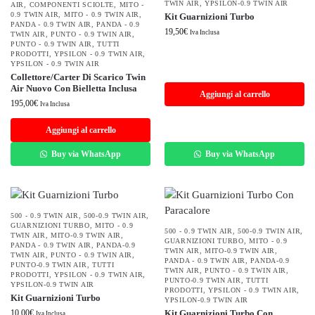
TWIN AIR
,
YPSILON-0.9 TWIN AIR
AIR
,
COMPONENTI SCIOLTE
,
MITO -
0.9 TWIN AIR
,
MITO - 0.9 TWIN AIR
,
Kit Guarnizioni Turbo
PANDA - 0.9 TWIN AIR
,
PANDA - 0.9
19,50
€
Iva Inclusa
TWIN AIR
,
PUNTO - 0.9 TWIN AIR
,
PUNTO - 0.9 TWIN AIR
,
TUTTI
PRODOTTI
,
YPSILON - 0.9 TWIN AIR
,
YPSILON - 0.9 TWIN AIR
Collettore/Carter Di Scarico Twin
Air Nuovo Con Bielletta Inclusa
Aggiungi al carrello
195,00
€
Iva Inclusa
Aggiungi al carrello
Buy via WhatsApp
Buy via WhatsApp
500 - 0.9 TWIN AIR
,
500-0.9 TWIN AIR
,
GUARNIZIONI TURBO
,
MITO - 0.9
500 - 0.9 TWIN AIR
,
500-0.9 TWIN AIR
,
TWIN AIR
,
MITO-0.9 TWIN AIR
,
GUARNIZIONI TURBO
,
MITO - 0.9
PANDA - 0.9 TWIN AIR
,
PANDA-0.9
TWIN AIR
,
MITO-0.9 TWIN AIR
,
TWIN AIR
,
PUNTO - 0.9 TWIN AIR
,
PANDA - 0.9 TWIN AIR
,
PANDA-0.9
PUNTO-0.9 TWIN AIR
,
TUTTI
TWIN AIR
,
PUNTO - 0.9 TWIN AIR
,
PRODOTTI
,
YPSILON - 0.9 TWIN AIR
,
PUNTO-0.9 TWIN AIR
,
TUTTI
YPSILON-0.9 TWIN AIR
PRODOTTI
,
YPSILON - 0.9 TWIN AIR
,
Kit Guarnizioni Turbo
YPSILON-0.9 TWIN AIR
10,00
€
Kit Guarnizioni Turbo Con
Iva Inclusa