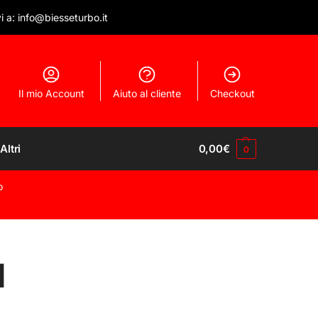
vi a: info@biesseturbo.it
Il mio Account
Aiuto al cliente
Checkout
Altri
0,00
€
0
o
I