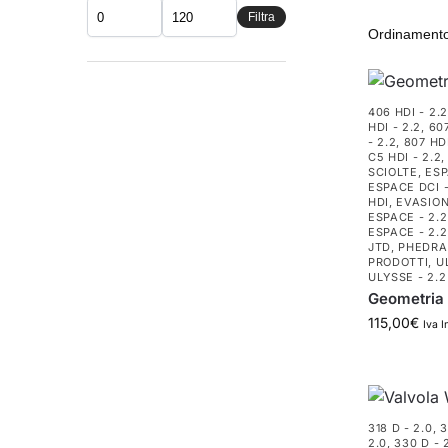
Filtra
406 HDI - 2.2
HDI - 2.2
,
607
- 2.2
,
807 HDI
C5 HDI - 2.2
SCIOLTE
,
ESP
ESPACE DCI -
HDI
,
EVASION
ESPACE - 2.2
ESPACE - 2.2
JTD
,
PHEDRA 
PRODOTTI
,
U
ULYSSE - 2.2
Geometria 
115,00
€
Iva I
318 D - 2.0
,
3
2.0
,
330 D - 