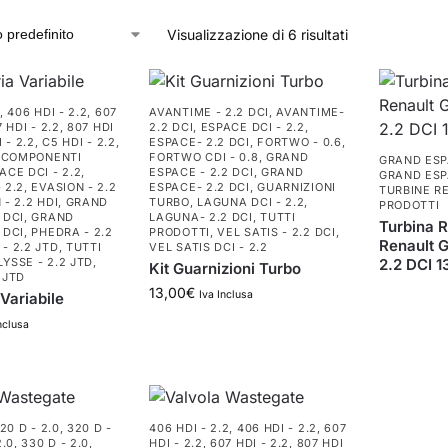
Visualizzazione di 6 risultati
,
406 HDI - 2.2
,
607
AVANTIME - 2.2 DCI
,
AVANTIME-
 HDI - 2.2
,
807 HDI
2.2 DCI
,
ESPACE DCI - 2.2
,
 - 2.2
,
C5 HDI - 2.2
,
ESPACE- 2.2 DCI
,
FORTWO - 0.6
,
,
COMPONENTI
FORTWO CDI - 0.8
,
GRAND
GRAND ESPA
ACE DCI - 2.2
,
ESPACE - 2.2 DCI
,
GRAND
GRAND ESPA
 2.2
,
EVASION - 2.2
ESPACE- 2.2 DCI
,
GUARNIZIONI
TURBINE R
 - 2.2 HDI
,
GRAND
TURBO
,
LAGUNA DCI - 2.2
,
PRODOTTI
 DCI
,
GRAND
LAGUNA- 2.2 DCI
,
TUTTI
Turbina R
 DCI
,
PHEDRA - 2.2
PRODOTTI
,
VEL SATIS - 2.2 DCI
,
Renault
- 2.2 JTD
,
TUTTI
VEL SATIS DCI - 2.2
LYSSE - 2.2 JTD
,
2.2 DCI 
Kit Guarnizioni Turbo
 JTD
13,00
€
Iva Inclusa
Variabile
nclusa
20 D - 2.0
,
320 D -
406 HDI - 2.2
,
406 HDI - 2.2
,
607
2.0
,
330 D - 2.0
,
HDI - 2.2
,
607 HDI - 2.2
,
807 HDI