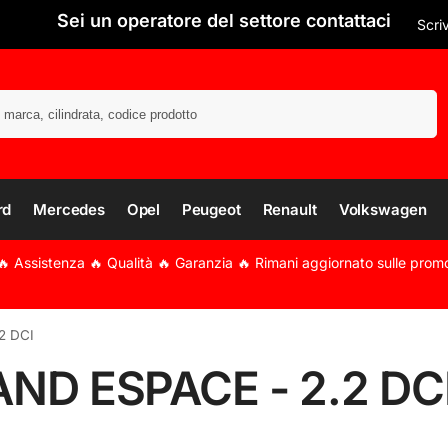
Sei un operatore del settore contattaci
Scri
Cerca
rd
Mercedes
Opel
Peugeot
Renault
Volkswagen
🔥 Assistenza 🔥 Qualità 🔥 Garanzia 🔥 Rimani aggiornato sulle prom
2 DCI
ND ESPACE - 2.2 DC