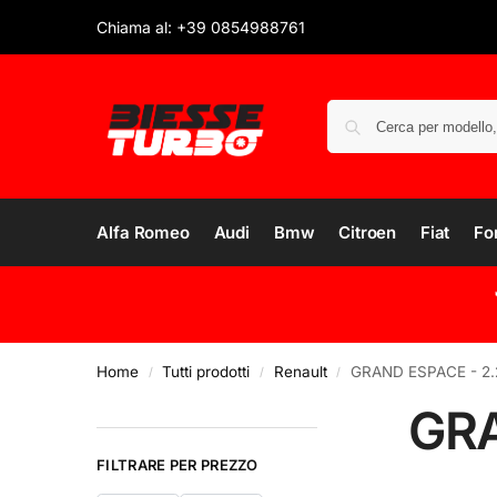
Chiama al: +39 0854988761
Alfa Romeo
Audi
Bmw
Citroen
Fiat
Fo
Home
Tutti prodotti
Renault
GRAND ESPACE - 2.
/
/
/
GRA
FILTRARE PER PREZZO