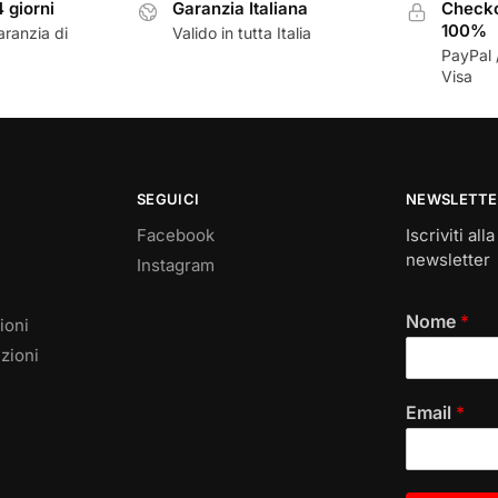
4 giorni
Garanzia Italiana
Checko
100%
aranzia di
Valido in tutta Italia
PayPal 
Visa
SEGUICI
NEWSLETTE
Facebook
Iscriviti all
newsletter
Instagram
Nome
*
ioni
zioni
Email
*