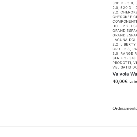
330 D - 3.0
,
2.0
,
520 D - 
2.2
,
CHEROKE
CHEROKEE CR
COMPONENTI
DCI - 2.2
,
ES
GRAND ESPAC
GRAND ESPAC
LAGUNA DCI 
2.2
,
LIBERTY 
CRD - 2.8
,
RA
3.0
,
RANGE R
SERIE 3- 318D
PRODOTTI
,
V
VEL SATIS DC
Valvola Wa
40,00
€
Iva I