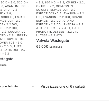
330 D - 3.0
,
520 D -
- 2.2
,
807 HDI - 2.2
,
C5 HDI - 2.2
,
2.0
,
AVANTIME DCI -
C5 HDI - 2.2
,
COMPONENTI
E CRD - 2.8
,
SCIOLTE
,
ESPACE DCI - 2.2
,
D - 2.8
,
ESPACE DCI - 2.2
,
EVASION - 2.2
 SCIOLTE
,
ESPACE
HDI
,
EVASION - 2.2 HDI
,
GRAND
PACE DCI - 2.2
,
ESPACE - 2.2 DCI
,
GRAND
E - 2.2 DCI
,
ESPACE - 2.2 DCI
,
PHEDRA - 2.2
E - 2.2 DCI
,
JTD
,
PHEDRA - 2.2 JTD
,
TUTTI
- 2.2
,
LAGUNA DCI -
PRODOTTI
,
ULYSSE - 2.2 JTD
,
CRD - 2.8
,
LIBERTY
ULYSSE - 2.2 JTD
NGE ROVER TD6 -
Valvola Wastegate
OVER TD6 - 3.0
,
65,00
€
 - 2.0 D
,
TUTTI
Iva Inclusa
EL SATIS DCI - 2.2
,
I - 2.2
stegate
nclusa
Visualizzazione di 6 risultati