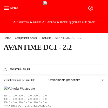
MENU
0
🔥 Assistenza 🔥 Qualità 🔥 Garanzia 🔥 Rimani aggiornato sulle promo
Home
Componenti Sciolte
Renault
AVANTIME DCI - 2.2
/
/
/
AVANTIME DCI - 2.2
MOSTRA FILTRI
Visualizzazione del risultato
318 D - 2.0
,
320 D - 2.0
,
320 D - 2.0
,
330 D - 2.0
,
330 D - 2.0
,
330 D - 3.0
,
330 D - 3.0
,
520 D - 2.0
,
520 D - 2.0
,
AVANTIME DCI - 2.2
,
CHEROKEE CRD