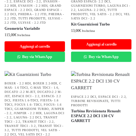
- 2.2
,
ESPACE DCI - 2.2
,
EVASION -
GRAND ESPACE- 2.2 DCI
,
2.2 HDI
,
EVASION - 2.2 HDI
,
GRAND
GUARNIZIONI TURBO
,
LAGUNA DCI -
ESPACE - 2.2 DCI
,
GRAND ESPACE -
2.2
,
LAGUNA- 2.2 DCI
,
TUTTI
2.2 DCI
,
PHEDRA - 2.2 JTD
,
PHEDRA -
PRODOTTI
,
VEL SATIS - 2.2 DCI
,
VEL
2.2 JTD
,
TUTTI PRODOTTI
,
ULYSSE -
SATIS DCI - 2.2
2.2 JTD
,
ULYSSE - 2.2 JTD
Kit Guarnizioni Turbo
Geometria Variabile
13,00
€
Iva Inclusa
115,00
€
Iva Inclusa
Aggiungi al carrello
Aggiungi al carrello
Buy via WhatsApp
Buy via WhatsApp
BOXER - 2.2 HDI
,
BOXER 2.2-HDI
,
C
MAX- 1.6 TDCI
,
C-MAX TDCI - 1.6
,
DUCATO -2.2 M-JET
,
DUCATO-2.2 M-
JET
,
ESPACE DCI - 2.2
,
ESPACE- 2.2
ESPACE 2.2 DCI
,
ESPACE DCI - 2.2
,
DCI
,
FIESTA 1.6-TDCI
,
FIESTA- 1.6
TURBINE REVISIONATE
,
TUTTI
TDCI
,
FOCUS 1.6- TDCI
,
FOCUS- 1.6
PRODOTTI
TDCI
,
GUARNIZIONI TURBO
,
JUMPER
Turbina Revisionata Renault
- 2.2
,
JUMPER - 2.2 HDI
,
LAGUNA DCI
ESPACE 2.2 DCI 130 CV
- 2.2
,
LAGUNA- 2.2 DCI
,
TRANSIT
GARRETT
TDCI - 2.2
,
TRANSIT TDCI - 2.2
,
TRANSIT TDCI - 3.2
,
TRANSIT TDCI -
3.2
,
TUTTI PRODOTTI
,
VEL SATIS -
2.2 DCI
,
VEL SATIS DCI - 2.2