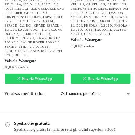
330 D - 2.0
,
330 D - 2.0
,
330 D - 3.0
,
2.2
,
607 HDI - 2.2
,
807 HDI - 2.2
,
807
330 D - 3.0
,
520 D - 2.0
,
520 D - 2.0
,
HDI - 2.2
,
C5 HDI - 2.2
,
C5 HDI - 2.2
,
AVANTIME DCI - 2.2
,
CHEROKEE CRD
COMPONENTI SCIOLTE
,
ESPACE DCI
- 2.8
,
CHEROKEE CRD - 2.8
,
- 2.2
,
ESPACE DCI - 2.2
,
EVASION -
COMPONENTI SCIOLTE
,
ESPACE DCI
2.2 HDI
,
EVASION - 2.2 HDI
,
GRAND
- 2.2
,
ESPACE DCI - 2.2
,
GRAND
ESPACE - 2.2 DCI
,
GRAND ESPACE -
ESPACE - 2.2 DCI
,
GRAND ESPACE -
2.2 DCI
,
PHEDRA - 2.2 JTD
,
PHEDRA -
2.2 DCI
,
LAGUNA DCI - 2.2
,
LAGUNA
2.2 JTD
,
TUTTI PRODOTTI
,
ULYSSE -
DCI - 2.2
,
LIBERTY CRD - 2.8
,
2.2 JTD
,
ULYSSE - 2.2 JTD
LIBERTY CRD - 2.8
,
RANGE ROVER
Valvola Wastegate
TD6 - 3.0
,
RANGE ROVER TD6 - 3.0
,
65,00
€
SERIE 3- 318D - 2.0 D
,
TUTTI
Iva Inclusa
PRODOTTI
,
VEL SATIS DCI - 2.2
,
VEL
SATIS DCI - 2.2
Valvola Wastegate
40,00
€
Iva Inclusa
Buy via WhatsApp
Buy via WhatsApp
Visualizzazione di 8 risultati
Spedizione gratuita
Spedizione gratuita in Italia su tutti gli ordini superiori a 300€