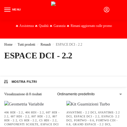
MENU
0
🔥 Assistenza 🔥 Qualità 🔥 Garanzia 🔥 Rimani aggiornato sulle promo
Home
Tutti prodotti
Renault
ESPACE DCI - 2.2
/
/
/
ESPACE DCI - 2.2
MOSTRA FILTRI
Visualizzazione di 8 risultati
406 HDI - 2.2
,
406 HDI - 2.2
,
607 HDI -
AVANTIME - 2.2 DCI
,
AVANTIME- 2.2
2.2
,
607 HDI - 2.2
,
807 HDI - 2.2
,
807
DCI
,
ESPACE DCI - 2.2
,
ESPACE- 2.2
HDI - 2.2
,
C5 HDI - 2.2
,
C5 HDI - 2.2
,
DCI
,
FORTWO - 0.6
,
FORTWO CDI -
COMPONENTI SCIOLTE
,
ESPACE DCI
0.8
,
GRAND ESPACE - 2.2 DCI
,