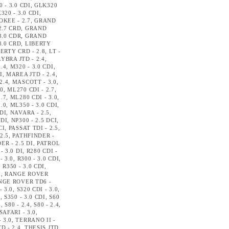
 - 3.0 CDI
,
GLK320
320 - 3.0 CDI
,
KEE - 2.7
,
GRAND
2.7 CRD
,
GRAND
3.0 CDR
,
GRAND
3.0 CRD
,
LIBERTY
ERTY CRD - 2.8
,
LT -
LYBRA JTD - 2.4
,
.4
,
M320 - 3.0 CDI
,
I
,
MAREA JTD - 2.4
,
2.4
,
MASCOTT - 3.0
,
.0
,
ML270 CDI - 2.7
,
.7
,
ML280 CDI - 3.0
,
.0
,
ML350 - 3.0 CDI
,
DI
,
NAVARA - 2.5
,
 DI
,
NP300 - 2.5 DCI
,
CI
,
PASSAT TDI - 2.5
,
2.5
,
PATHFINDER -
ER - 2.5 DI
,
PATROL
- 3.0 DI
,
R280 CDI -
- 3.0
,
R300 - 3.0 CDI
,
,
R350 - 3.0 CDI
,
I
,
RANGE ROVER
NGE ROVER TD6 -
- 3.0
,
S320 CDI - 3.0
,
I
,
S350 - 3.0 CDI
,
S60
4
,
S80 - 2.4
,
S80 - 2.4
,
SAFARI - 3.0
,
 3.0
,
TERRANO II -
D - 2.4
,
THESIS JTD