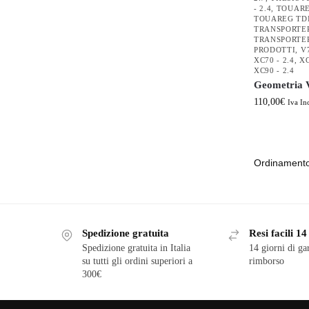
- 2.4
,
TOUAREG
TOUAREG TDI 
TRANSPORTER 
TRANSPORTER 
PRODOTTI
,
V7
XC70 - 2.4
,
XC
XC90 - 2.4
Geometria V
110,00
€
Iva In
Spedizione gratuita
Resi facili 14
Spedizione gratuita in Italia
14 giorni di ga
su tutti gli ordini superiori a
rimborso
300€