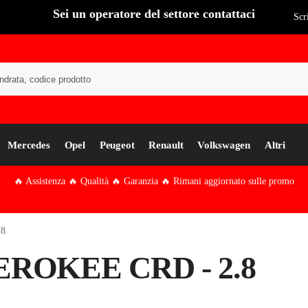
Sei un operatore del settore contattaci
Scr
Cer
Mercedes
Opel
Peugeot
Renault
Volkswagen
Altri
🔥 Assistenza 🔥 Qualità 🔥 Garanzia 🔥 Rimani aggiornato sulle promo
.8
ROKEE CRD - 2.8