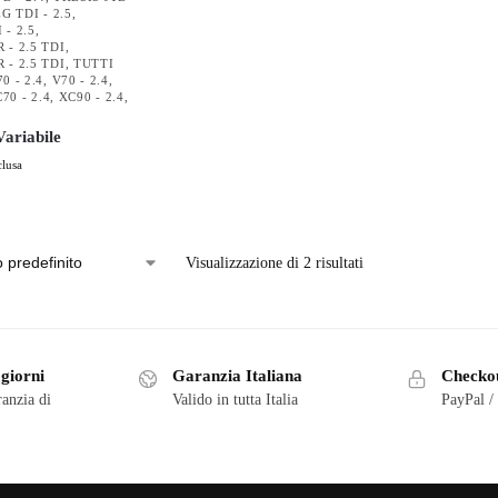
 TDI - 2.5
,
- 2.5
,
- 2.5 TDI
,
- 2.5 TDI
,
TUTTI
0 - 2.4
,
V70 - 2.4
,
70 - 2.4
,
XC90 - 2.4
,
ariabile
clusa
Visualizzazione di 2 risultati
 giorni
Garanzia Italiana
Checkou
ranzia di
Valido in tutta Italia
PayPal /