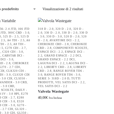
Visualizzazione di 2 risultati
56- 2.4 JTD
,
166 JTD
318 D - 2.0
,
320 D - 2.0
,
320 D -
 JTD
,
300C CRD - 3.0
,
2.0
,
330 D - 2.0
,
330 D - 2.0
,
330 D
0
,
525 D - 2.5
,
525 D
- 3.0
,
330 D - 3.0
,
520 D - 2.0
,
520
 2.5
,
A4 TDI - 2.5
,
A6
D - 2.0
,
AVANTIME DCI - 2.2
,
DI - 2.5
,
A8 TDI -
CHEROKEE CRD - 2.8
,
CHEROKEE
2.5
,
C270 CDI - 2.7
,
CRD - 2.8
,
COMPONENTI SCIOLTE
,
7
,
C320 CDI - 3.0
,
ESPACE DCI - 2.2
,
ESPACE DCI -
0
,
CABSTAR DCI -
2.2
,
GRAND ESPACE - 2.2 DCI
,
DCI - 3.0
,
GRAND ESPACE - 2.2 DCI
,
D - 2.8
,
CHEROKEE
LAGUNA DCI - 2.2
,
LAGUNA DCI -
270 - 2.7 CDI
,
2.2
,
LIBERTY CRD - 2.8
,
LIBERTY
CDI
,
CLK320 CDI -
CRD - 2.8
,
RANGE ROVER TD6 -
I - 3.0
,
CLS320 CDI
3.0
,
RANGE ROVER TD6 - 3.0
,
- 3.0 CDI
,
CLS350 -
SERIE 3- 318D - 2.0 D
,
TUTTI
ANDER - 3.0 CRD
,
PRODOTTI
,
VEL SATIS DCI - 2.2
,
 3.0 CRD
,
VEL SATIS DCI - 2.2
 SCIOLTE
,
DAILY -
Valvola Wastegate
-IV - 3.0 HPI
,
E270
40,00
€
0 CDI - 2.7
,
E280
Iva Inclusa
0 CDI - 3.0
,
E320
0 CDI - 3.0
,
G270 -
- 2.7 CDI
,
GL320 -
 - 3.0 CDI
,
GL350 -