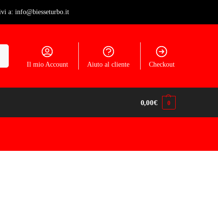
ivi a: info@biesseturbo.it
ca
Il mio Account
Aiuto al cliente
Checkout
0,00
€
0