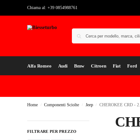
Chiama al: +39 0854988761
Alfa Romeo
Audi
Bmw
Citroen
Fiat
Ford
Home
Componenti Sciolte
Jeep
CHEROKEE CRD - 2
/
/
/
CHE
FILTRARE PER PREZZO