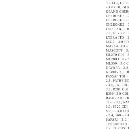
3.0 CDI
,
GL350
- 3.0 CDI
,
GLK
GRAND CHERO
CHEROKEE - 
CHEROKEE - 
CHEROKEE - 
CRD - 2.8
,
LIB
2.8
,
LT - 2.8
,
LYBRA JTD - 2
M320 - 3.0 CD
MAREA JTD - 
MASCOTT - 3
ML270 CDI - 2
ML280 CDI - 3
ML350 - 3.0 C
NAVARA - 2.5
NP300 - 2.5 D
PASSAT TDI - 
2.5
,
PATHFIND
- 3.0
,
PATROL 
3.0
,
R280 CDI 
R300 -3.0 CDI
R350 - 3.0 CD
TD6 - 3.0
,
RA
3.0
,
S320 CDI 
S350 - 3.0 CD
- 2.4
,
S60 - 2.
SAFARI - 3.0
,
TERRANO DI -
2.7
,
THESIS JT