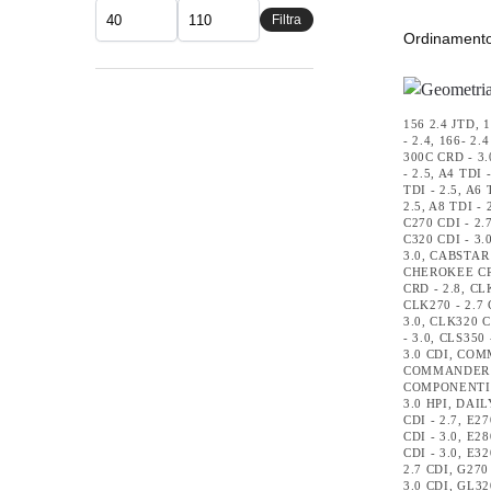
Filtra
156 2.4 JTD
,
1
- 2.4
,
166- 2.4
300C CRD - 3.
- 2.5
,
A4 TDI -
TDI - 2.5
,
A6 T
2.5
,
A8 TDI - 
C270 CDI - 2.
C320 CDI - 3.
3.0
,
CABSTAR 
CHEROKEE CR
CRD - 2.8
,
CLK
CLK270 - 2.7 
3.0
,
CLK320 CD
- 3.0
,
CLS350 
3.0 CDI
,
COMM
COMMANDER -
COMPONENTI
3.0 HPI
,
DAILY
CDI - 2.7
,
E27
CDI - 3.0
,
E28
CDI - 3.0
,
E32
2.7 CDI
,
G270 
3.0 CDI
,
GL320