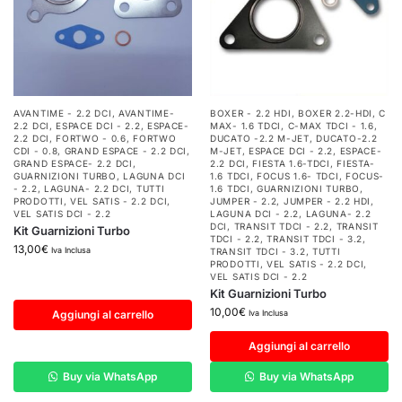
AVANTIME - 2.2 DCI
,
AVANTIME-
BOXER - 2.2 HDI
,
BOXER 2.2-HDI
,
C
2.2 DCI
,
ESPACE DCI - 2.2
,
ESPACE-
MAX- 1.6 TDCI
,
C-MAX TDCI - 1.6
,
2.2 DCI
,
FORTWO - 0.6
,
FORTWO
DUCATO -2.2 M-JET
,
DUCATO-2.2
CDI - 0.8
,
GRAND ESPACE - 2.2 DCI
,
M-JET
,
ESPACE DCI - 2.2
,
ESPACE-
GRAND ESPACE- 2.2 DCI
,
2.2 DCI
,
FIESTA 1.6-TDCI
,
FIESTA-
GUARNIZIONI TURBO
,
LAGUNA DCI
1.6 TDCI
,
FOCUS 1.6- TDCI
,
FOCUS-
- 2.2
,
LAGUNA- 2.2 DCI
,
TUTTI
1.6 TDCI
,
GUARNIZIONI TURBO
,
PRODOTTI
,
VEL SATIS - 2.2 DCI
,
JUMPER - 2.2
,
JUMPER - 2.2 HDI
,
VEL SATIS DCI - 2.2
LAGUNA DCI - 2.2
,
LAGUNA- 2.2
DCI
,
TRANSIT TDCI - 2.2
,
TRANSIT
Kit Guarnizioni Turbo
TDCI - 2.2
,
TRANSIT TDCI - 3.2
,
13,00
€
Iva Inclusa
TRANSIT TDCI - 3.2
,
TUTTI
PRODOTTI
,
VEL SATIS - 2.2 DCI
,
VEL SATIS DCI - 2.2
Kit Guarnizioni Turbo
10,00
€
Aggiungi al carrello
Iva Inclusa
Aggiungi al carrello
Buy via WhatsApp
Buy via WhatsApp