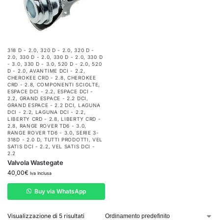
318 D - 2.0
,
320 D - 2.0
,
320 D -
2.0
,
330 D - 2.0
,
330 D - 2.0
,
330 D
- 3.0
,
330 D - 3.0
,
520 D - 2.0
,
520
D - 2.0
,
AVANTIME DCI - 2.2
,
CHEROKEE CRD - 2.8
,
CHEROKEE
CRD - 2.8
,
COMPONENTI SCIOLTE
,
ESPACE DCI - 2.2
,
ESPACE DCI -
2.2
,
GRAND ESPACE - 2.2 DCI
,
GRAND ESPACE - 2.2 DCI
,
LAGUNA
DCI - 2.2
,
LAGUNA DCI - 2.2
,
LIBERTY CRD - 2.8
,
LIBERTY CRD -
2.8
,
RANGE ROVER TD6 - 3.0
,
RANGE ROVER TD6 - 3.0
,
SERIE 3-
318D - 2.0 D
,
TUTTI PRODOTTI
,
VEL
SATIS DCI - 2.2
,
VEL SATIS DCI -
2.2
Valvola Wastegate
40,00
€
Iva Inclusa
Buy via WhatsApp
Visualizzazione di 5 risultati