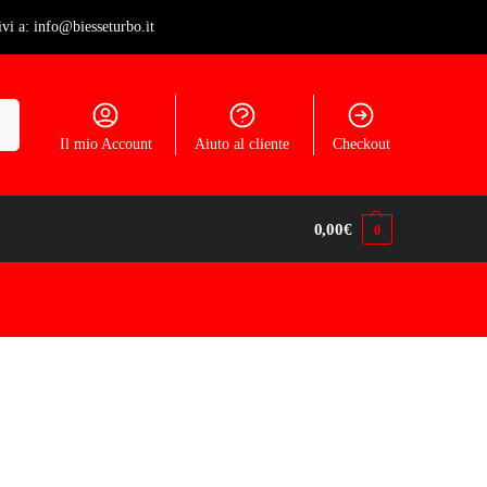
ivi a: info@biesseturbo.it
ca
Il mio Account
Aiuto al cliente
Checkout
0,00
€
0