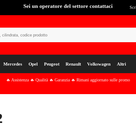
Sei un operatore del settore contattaci
Scr
Cer
Mercedes
Opel
Peugeot
Renault
Volkswagen
Altri
🔥 Assistenza 🔥 Qualità 🔥 Garanzia 🔥 Rimani aggiornato sulle promo
2