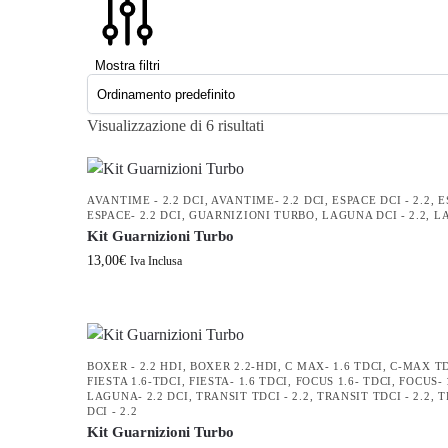
Mostra filtri
Visualizzazione di 6 risultati
AVANTIME - 2.2 DCI
,
AVANTIME- 2.2 DCI
,
ESPACE DCI - 2.2
,
E
ESPACE- 2.2 DCI
,
GUARNIZIONI TURBO
,
LAGUNA DCI - 2.2
,
LA
Kit Guarnizioni Turbo
13,00
€
Iva Inclusa
BOXER - 2.2 HDI
,
BOXER 2.2-HDI
,
C MAX- 1.6 TDCI
,
C-MAX TDC
FIESTA 1.6-TDCI
,
FIESTA- 1.6 TDCI
,
FOCUS 1.6- TDCI
,
FOCUS- 
LAGUNA- 2.2 DCI
,
TRANSIT TDCI - 2.2
,
TRANSIT TDCI - 2.2
,
T
DCI - 2.2
Kit Guarnizioni Turbo