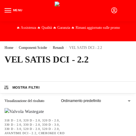
MENU
0
🔥 Assistenza 🔥 Qualità 🔥 Garanzia 🔥 Rimani aggiornato sulle promo
Home
Componenti Sciolte
Renault
VEL SATIS DCI - 2.2
/
/
/
VEL SATIS DCI - 2.2
MOSTRA FILTRI
Visualizzazione del risultato
318 D - 2.0
,
320 D - 2.0
,
320 D - 2.0
,
330 D - 2.0
,
330 D - 2.0
,
330 D - 3.0
,
330 D - 3.0
,
520 D - 2.0
,
520 D - 2.0
,
AVANTIME DCI - 2.2
,
CHEROKEE CRD