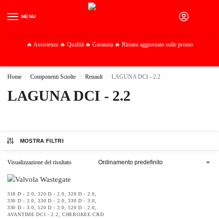
MENU
0
🔥 Assistenza 🔥 Qualità 🔥 Garanzia 🔥 Rimani aggiornato sulle promo
Home
Componenti Sciolte
Renault
LAGUNA DCI - 2.2
/
/
/
LAGUNA DCI - 2.2
MOSTRA FILTRI
Visualizzazione del risultato
318 D - 2.0
,
320 D - 2.0
,
320 D - 2.0
,
330 D - 2.0
,
330 D - 2.0
,
330 D - 3.0
,
330 D - 3.0
,
520 D - 2.0
,
520 D - 2.0
,
AVANTIME DCI - 2.2
,
CHEROKEE CRD