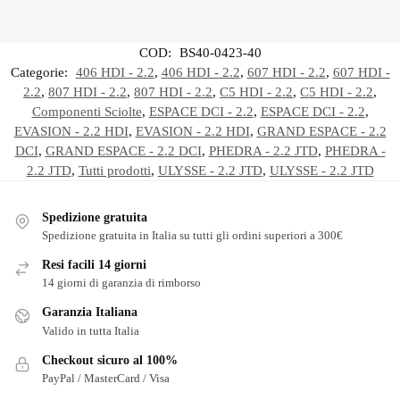
COD:
BS40-0423-40
Categorie:
406 HDI - 2.2
,
406 HDI - 2.2
,
607 HDI - 2.2
,
607 HDI -
2.2
,
807 HDI - 2.2
,
807 HDI - 2.2
,
C5 HDI - 2.2
,
C5 HDI - 2.2
,
Componenti Sciolte
,
ESPACE DCI - 2.2
,
ESPACE DCI - 2.2
,
EVASION - 2.2 HDI
,
EVASION - 2.2 HDI
,
GRAND ESPACE - 2.2
DCI
,
GRAND ESPACE - 2.2 DCI
,
PHEDRA - 2.2 JTD
,
PHEDRA -
2.2 JTD
,
Tutti prodotti
,
ULYSSE - 2.2 JTD
,
ULYSSE - 2.2 JTD
Spedizione gratuita
Spedizione gratuita in Italia su tutti gli ordini superiori a 300€
Resi facili 14 giorni
14 giorni di garanzia di rimborso
Garanzia Italiana
Valido in tutta Italia
Checkout sicuro al 100%
PayPal / MasterCard / Visa