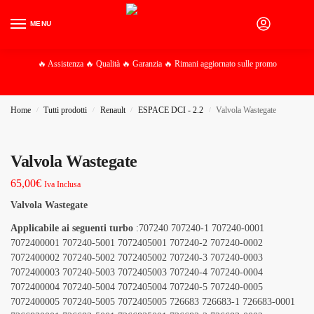
MENU
0
🔥 Assistenza 🔥 Qualità 🔥 Garanzia 🔥 Rimani aggiornato sulle promo
Home
Tutti prodotti
Renault
ESPACE DCI - 2.2
Valvola Wastegate
/
/
/
/
Valvola Wastegate
65,00
€
Iva Inclusa
Valvola Wastegate
Applicabile ai seguenti turbo
:707240 707240-1 707240-0001
7072400001 707240-5001 7072405001 707240-2 707240-0002
7072400002 707240-5002 7072405002 707240-3 707240-0003
7072400003 707240-5003 7072405003 707240-4 707240-0004
7072400004 707240-5004 7072405004 707240-5 707240-0005
7072400005 707240-5005 7072405005 726683 726683-1 726683-0001