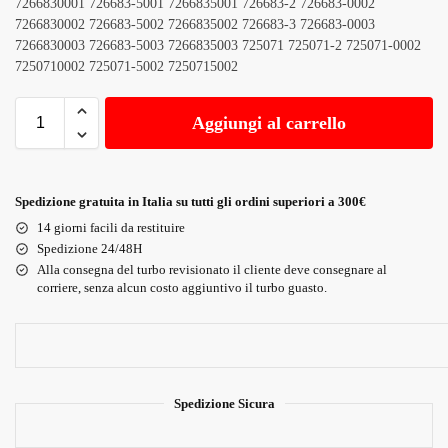
7266830001 726683-5001 7266835001 726683-2 726683-0002
7266830002 726683-5002 7266835002 726683-3 726683-0003
7266830003 726683-5003 7266835003 725071 725071-2 725071-0002
7250710002 725071-5002 7250715002
Aggiungi al carrello
Spedizione gratuita in Italia su tutti gli ordini superiori a 300€
14 giorni facili da restituire
Spedizione 24/48H
Alla consegna del turbo revisionato il cliente deve consegnare al
corriere, senza alcun costo aggiuntivo il turbo guasto.
Spedizione Sicura