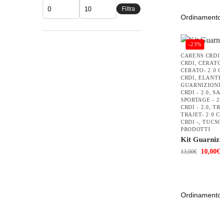
Filtra
-23%
CARENS CRDI 
CRDI
,
CERATO
CERATO- 2.0 
CRDI
,
ELANTR
GUARNIZION
CRDI - 2.0
,
SA
SPORTAGE - 2
CRDI - 2.0
,
TR
TRAJET- 2.0 
CRDI -
,
TUCSO
PRODOTTI
Kit Guarniz
10,00
€
13,00
€