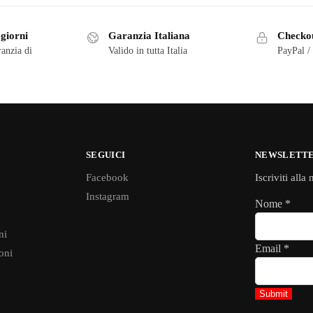
 giorni
Garanzia Italiana
Checkou
ranzia di
Valido in tutta Italia
PayPal /
SEGUICI
NEWSLETT
Facebook
Iscriviti alla
Instagram
Nome
*
ni
Email
*
oni
Submit