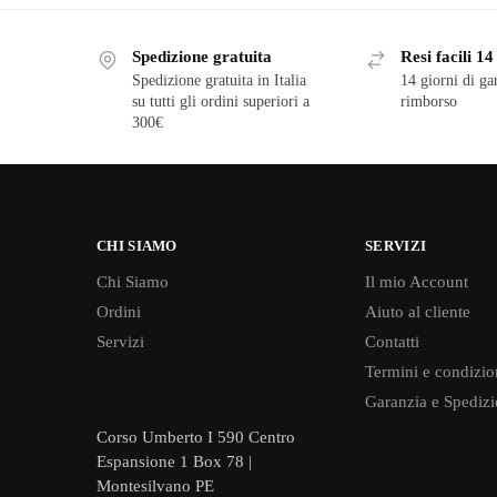
Spedizione gratuita
Resi facili 14
Spedizione gratuita in Italia
14 giorni di ga
su tutti gli ordini superiori a
rimborso
300€
CHI SIAMO
SERVIZI
Chi Siamo
Il mio Account
Ordini
Aiuto al cliente
Servizi
Contatti
Termini e condizio
Garanzia e Spedizi
Corso Umberto I 590 Centro
Espansione 1 Box 78 |
Montesilvano PE