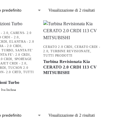
Visualizzazione di 2 risultati
- 2.0
,
CARENS- 2.0
 CRDI - 2.0
,
CRDI
,
ELANTRA - 2.0
A - 2.0 CRDI
,
CERATO 2.0 CRDI
,
CERATO CRDI -
I TURBO
,
SANTA FE'
2.0
,
TURBINE REVISIONATE
,
NTA FE'- 2.0 CRDI
,
TUTTI PRODOTTI
.0 CRDI
,
SPORTAGE
Turbina Revisionata Kia
AJET CRDI - 2.0
,
CERATO 2.0 CRDI 113 CV
CRDI
,
TUCSON 2.0
N- 2.0 CRTD
,
TUTTI
MITSUBISHI
ioni Turbo
Iva Inclusa
Visualizzazione di 2 risultati