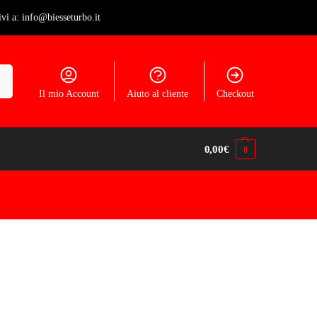
ivi a: info@biesseturbo.it
ca
Il mio Account
Aiuto al cliente
Checkout
0,00
€
0