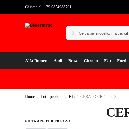
Chiama al: +39 0854988761
Alfa Romeo
Audi
Bmw
Citroen
Fiat
Ford
Home
Tutti prodotti
Kia
CERATO CRDI - 2.0
/
/
/
CER
FILTRARE PER PREZZO