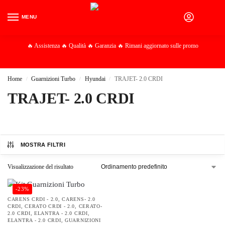
MENU
0
🔥 Assistenza 🔥 Qualità 🔥 Garanzia 🔥 Rimani aggiornato sulle promo
Home
Guarnizioni Turbo
Hyundai
TRAJET- 2.0 CRDI
/
/
/
TRAJET- 2.0 CRDI
MOSTRA FILTRI
Visualizzazione del risultato
-23%
CARENS CRDI - 2.0
,
CARENS- 2.0
CRDI
,
CERATO CRDI - 2.0
,
CERATO-
2.0 CRDI
,
ELANTRA - 2.0 CRDI
,
ELANTRA - 2.0 CRDI
,
GUARNIZIONI