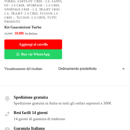
TURBO
,
SANTA FE' CRDI - 2.0
,
SANTA
FE'- 2.0 CRDI
,
SPORTAGE - 2.0 CRDI
,
SPORTAGE CRDI - 2.0
,
TRAJET CRDI -
2.0
,
TRAJET- 2.0 CRDI
,
TUCSON 2.0
CRDI -
,
TUCSON- 2.0 CRTD
,
TUTTI
PRODOTTI
Kit Guarnizioni Turbo
10,00
€
13,00
€
Iva Inclusa
Aggiungi al carrello
Buy via WhatsApp
Visualizzazione del risultato
Spedizione gratuita
Spedizione gratuita in Italia su tutti gli ordini superiori a 300€
Resi facili 14 giorni
14 giorni di garanzia di rimborso
Garanzia Italiana