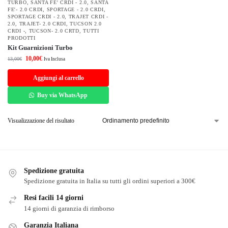
TURBO
,
SANTA FE' CRDI - 2.0
,
SANTA
FE'- 2.0 CRDI
,
SPORTAGE - 2.0 CRDI
,
SPORTAGE CRDI - 2.0
,
TRAJET CRDI -
2.0
,
TRAJET- 2.0 CRDI
,
TUCSON 2.0
CRDI -
,
TUCSON- 2.0 CRTD
,
TUTTI
PRODOTTI
Kit Guarnizioni Turbo
10,00
€
13,00
€
Iva Inclusa
Aggiungi al carrello
Buy via WhatsApp
Visualizzazione del risultato
Spedizione gratuita
Spedizione gratuita in Italia su tutti gli ordini superiori a 300€
Resi facili 14 giorni
14 giorni di garanzia di rimborso
Garanzia Italiana