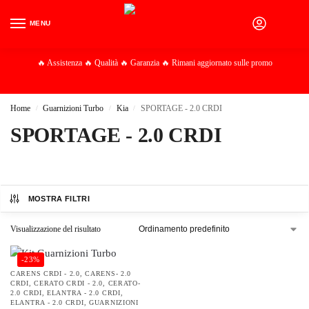
MENU
0
🔥 Assistenza 🔥 Qualità 🔥 Garanzia 🔥 Rimani aggiornato sulle promo
Home
Guarnizioni Turbo
Kia
SPORTAGE - 2.0 CRDI
/
/
/
SPORTAGE - 2.0 CRDI
MOSTRA FILTRI
Visualizzazione del risultato
-23%
CARENS CRDI - 2.0
,
CARENS- 2.0
CRDI
,
CERATO CRDI - 2.0
,
CERATO-
2.0 CRDI
,
ELANTRA - 2.0 CRDI
,
ELANTRA - 2.0 CRDI
,
GUARNIZIONI