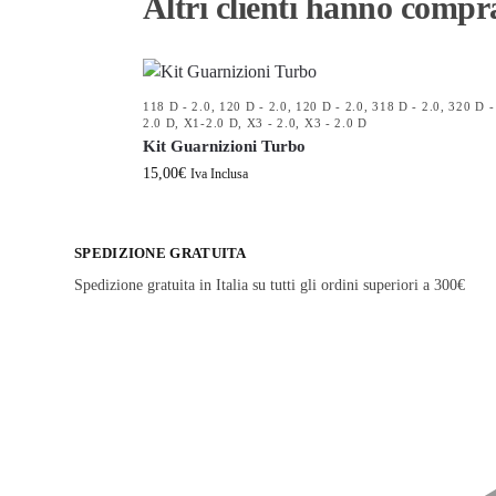
Altri clienti hanno compr
118 D - 2.0
,
120 D - 2.0
,
120 D - 2.0
,
318 D - 2.0
,
320 D -
2.0 D
,
X1-2.0 D
,
X3 - 2.0
,
X3 - 2.0 D
Kit Guarnizioni Turbo
15,00
€
Iva Inclusa
SPEDIZIONE GRATUITA
Spedizione gratuita in Italia su tutti gli ordini superiori a 300€