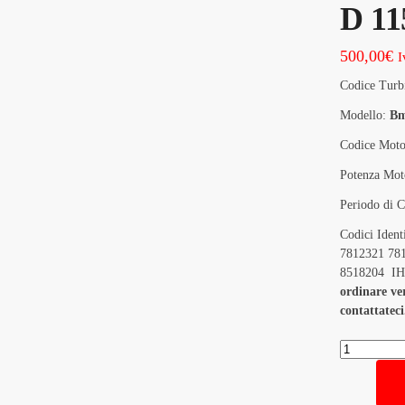
D 11
500,00
€
I
Codice Turb
Modello:
Bm
Codice Moto
Potenza Mot
Periodo di 
Codici Iden
7812321 78
8518204 I
ordinare ver
contattateci