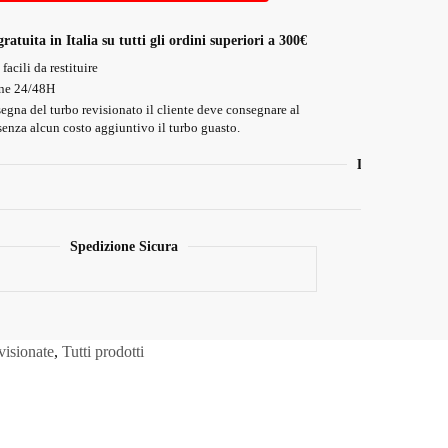
ratuita in Italia su tutti gli ordini superiori a 300€
facili da restituire
ne 24/48H
egna del turbo revisionato il cliente deve consegnare al
 senza alcun costo aggiuntivo il turbo guasto.
Le varie modal
Spedizione Sicura
visionate
,
Tutti prodotti