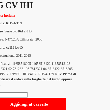
5 CV IHI
va Inclusa
ina:
RHV4-T39
w Serie 3-316d 2.0 D
re: N47C20A Cilindrata: 2000
ore:
cv115
kw85
Costruzione: 2011-2015
tificativi: 11658518205 11658513122 11658513123
12321.02 7812321.03 7812321.04 8513122 8518205
HI9VB01 9VB01 RHV4T39 RHV4-T39
N.B: Prima di
ificare il codice sulla targhetta del turbo oppure
.
Aggiungi al carrello