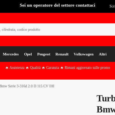
Sei un operatore del settore contattaci
Scr
Cer
Mercedes
Opel
Peugeot
Renault
Volkswagen
Altri
🔥 Assistenza 🔥 Qualità 🔥 Garanzia 🔥 Rimani aggiornato sulle promo
 Bmw Serie 3-316d 2.0 D 115 CV IHI
Turb
Bmw 