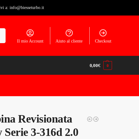
ivi a: info@biesseturbo.it
ca
Il mio Account
Aiuto al cliente
Checkout
0,00
€
0
ina Revisionata
Serie 3-316d 2.0