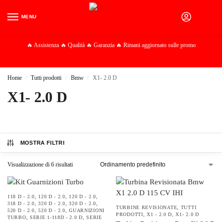
MENU
0
🔥 Assistenza 🔥 Qualità 🔥 Garanzia 🔥 Rimani aggiornato sulle promo
Home
Tutti prodotti
Bmw
X1- 2.0 D
/
/
/
X1- 2.0 D
MOSTRA FILTRI
Visualizzazione di 6 risultati
118 D - 2.0
,
120 D - 2.0
,
120 D - 2.0
,
318 D - 2.0
,
320 D - 2.0
,
320 D - 2.0
,
TURBINE REVISIONATE
,
TUTTI
520 D - 2.0
,
520 D - 2.0
,
GUARNIZIONI
PRODOTTI
,
X1 - 2.0 D
,
X1- 2.0 D
TURBO
,
SERIE 1-118D - 2.0 D
,
SERIE