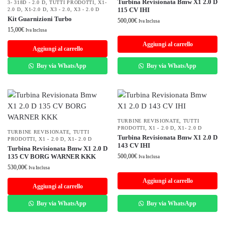
Turbina Revisionata Bmw X1 2.0 D
3- 318D - 2.0 D
,
TUTTI PRODOTTI
,
X1-
115 CV IHI
2.0 D
,
X1-2.0 D
,
X3 - 2.0
,
X3 - 2.0 D
Kit Guarnizioni Turbo
500,00
€
Iva Inclusa
15,00
€
Iva Inclusa
Aggiungi al carrello
Aggiungi al carrello
Buy via WhatsApp
Buy via WhatsApp
TURBINE REVISIONATE
,
TUTTI
PRODOTTI
,
X1 - 2.0 D
,
X1- 2.0 D
TURBINE REVISIONATE
,
TUTTI
Turbina Revisionata Bmw X1 2.0 D
PRODOTTI
,
X1 - 2.0 D
,
X1- 2.0 D
143 CV IHI
Turbina Revisionata Bmw X1 2.0 D
135 CV BORG WARNER KKK
500,00
€
Iva Inclusa
530,00
€
Iva Inclusa
Aggiungi al carrello
Aggiungi al carrello
Buy via WhatsApp
Buy via WhatsApp