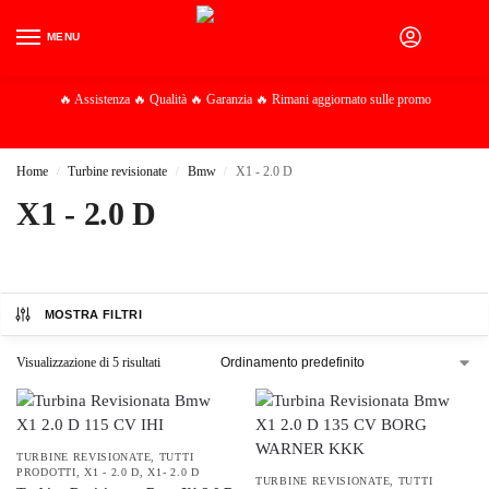
MENU
0
🔥 Assistenza 🔥 Qualità 🔥 Garanzia 🔥 Rimani aggiornato sulle promo
Home
Turbine revisionate
Bmw
X1 - 2.0 D
/
/
/
X1 - 2.0 D
MOSTRA FILTRI
Visualizzazione di 5 risultati
TURBINE REVISIONATE
,
TUTTI
PRODOTTI
,
X1 - 2.0 D
,
X1- 2.0 D
TURBINE REVISIONATE
,
TUTTI