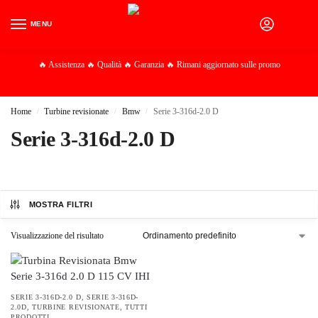
MENU
0
🔥 Assistenza 🔥 Qualità 🔥 Garanzia 🔥 Rimani aggiornato sulle promo
Home
Turbine revisionate
Bmw
Serie 3-316d-2.0 D
/
/
/
Serie 3-316d-2.0 D
MOSTRA FILTRI
Visualizzazione del risultato
SERIE 3-316D-2.0 D
,
SERIE 3-316D-
2.0D
,
TURBINE REVISIONATE
,
TUTTI
PRODOTTI