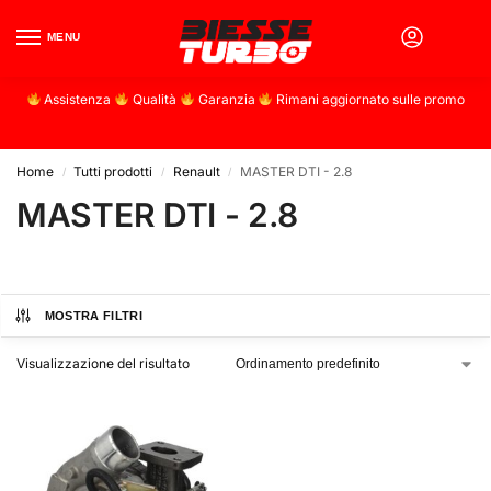
MENU
0
Assistenza
Qualità
Garanzia
Rimani aggiornato sulle promo
Home
Tutti prodotti
Renault
MASTER DTI - 2.8
/
/
/
MASTER DTI - 2.8
MOSTRA FILTRI
Visualizzazione del risultato