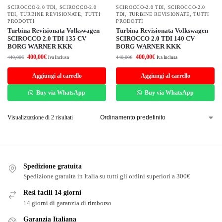
SCIROCCO-2.0 TDI
,
SCIROCCO-2.0
SCIROCCO-2.0 TDI
,
SCIROCCO-2.0
TDI
,
TURBINE REVISIONATE
,
TUTTI
TDI
,
TURBINE REVISIONATE
,
TUTTI
PRODOTTI
PRODOTTI
Turbina Revisionata Volkswagen
Turbina Revisionata Volkswagen
SCIROCCO 2.0 TDI 135 CV
SCIROCCO 2.0 TDI 140 CV
BORG WARNER KKK
BORG WARNER KKK
400,00
€
400,00
€
440,00
€
440,00
€
Iva Inclusa
Iva Inclusa
Aggiungi al carrello
Aggiungi al carrello
Buy via WhatsApp
Buy via WhatsApp
Visualizzazione di 2 risultati
Spedizione gratuita
Spedizione gratuita in Italia su tutti gli ordini superiori a 300€
Resi facili 14 giorni
14 giorni di garanzia di rimborso
Garanzia Italiana