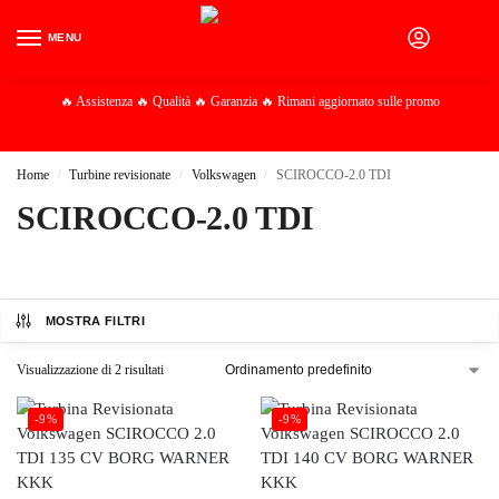
MENU
0
🔥 Assistenza 🔥 Qualità 🔥 Garanzia 🔥 Rimani aggiornato sulle promo
Home
Turbine revisionate
Volkswagen
SCIROCCO-2.0 TDI
/
/
/
SCIROCCO-2.0 TDI
MOSTRA FILTRI
Visualizzazione di 2 risultati
-9%
-9%