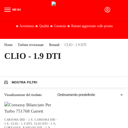
MENU
0
🔥 Assistenza 🔥 Qualità 🔥 Garanzia 🔥 Rimani aggiornato sulle promo
Home
Turbine revisionate
Renault
CLIO - 1.9 DTI
/
/
/
CLIO - 1.9 DTI
MOSTRA FILTRI
Visualizzazione del risultato
CARISMA DID - 1.9
,
CARISMA DID -
1.9
,
CLIO - 1.9 DTI
,
CLIO DTI - 1.9
,
COREASSY
,
KANGOO DTI - 1.9
,