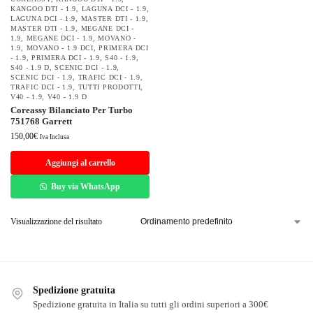
KANGOO DTI - 1.9
,
LAGUNA DCI - 1.9
,
LAGUNA DCI - 1.9
,
MASTER DTI - 1.9
,
MASTER DTI - 1.9
,
MEGANE DCI -
1.9
,
MEGANE DCI - 1.9
,
MOVANO -
1.9
,
MOVANO - 1.9 DCI
,
PRIMERA DCI
- 1.9
,
PRIMERA DCI - 1.9
,
S40 - 1.9
,
S40 - 1.9 D
,
SCENIC DCI - 1.9
,
SCENIC DCI - 1.9
,
TRAFIC DCI - 1.9
,
TRAFIC DCI - 1.9
,
TUTTI PRODOTTI
,
V40 - 1.9
,
V40 - 1.9 D
Coreassy Bilanciato Per Turbo
751768 Garrett
150,00
€
Iva Inclusa
Aggiungi al carrello
Buy via WhatsApp
Visualizzazione del risultato
Spedizione gratuita
Spedizione gratuita in Italia su tutti gli ordini superiori a 300€