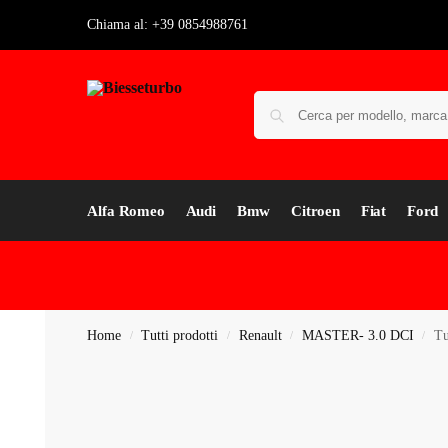
Chiama al: +39 0854988761
Alfa Romeo
Audi
Bmw
Citroen
Fiat
Ford
Home
Tutti prodotti
Renault
MASTER- 3.0 DCI
Tu
/
/
/
/