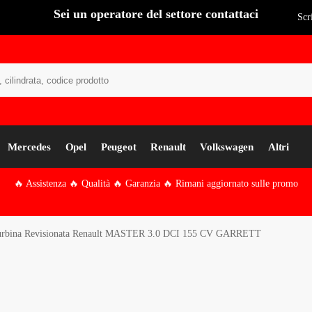
Sei un operatore del settore contattaci
Scr
Cer
Mercedes
Opel
Peugeot
Renault
Volkswagen
Altri
🔥 Assistenza 🔥 Qualità 🔥 Garanzia 🔥 Rimani aggiornato sulle promo
rbina Revisionata Renault MASTER 3.0 DCI 155 CV GARRETT