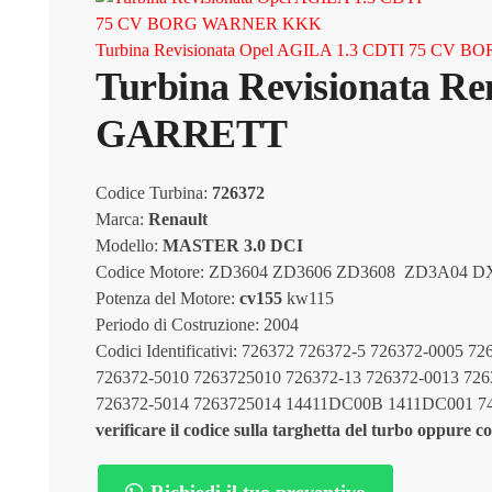
Turbina Revisionata Opel AGILA 1.3 CDTI 75 C
Turbina Revisionata R
GARRETT
Codice Turbina:
726372
Marca:
Renault
Modello:
MASTER 3.0 DCI
Codice Motore: ZD3604 ZD3606 ZD3608 ZD3A04 DXI 
Potenza del Motore:
cv155
kw115
Periodo di Costruzione: 2004
Codici Identificativi: 726372 726372-5 726372-0005
726372-5010 7263725010 726372-13 726372-0013 726
726372-5014 7263725014 14411DC00B 1411DC001 7
verificare il codice sulla targhetta del turbo oppure co
Richiedi il tuo preventivo