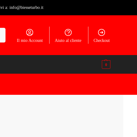
ivi a: info@biesseturbo.it
ca
Il mio Account
Aiuto al cliente
Checkout
0