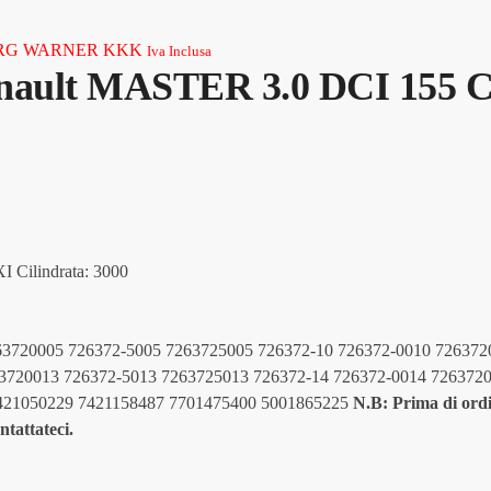
V BORG WARNER KKK
Iva Inclusa
enault MASTER 3.0 DCI 155 
Cilindrata: 3000
 7263720005 726372-5005 7263725005 726372-10 726372-0010 72637
3720013 726372-5013 7263725013 726372-14 726372-0014 726372
421050229 7421158487 7701475400 5001865225
N.B: Prima di ord
ntattateci.