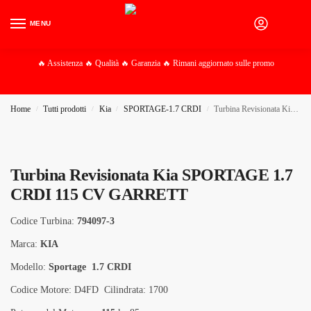
MENU
0
🔥 Assistenza 🔥 Qualità 🔥 Garanzia 🔥 Rimani aggiornato sulle promo
Home
Tutti prodotti
Kia
SPORTAGE-1.7 CRDI
Turbina Revisionata Kia SPORTAGE 1.7 CRDI 115 CV GARRETT
/
/
/
/
Turbina Revisionata Kia SPORTAGE 1.7
CRDI 115 CV GARRETT
Codice Turbina:
794097-3
Marca:
KIA
Modello:
Sportage 1.7 CRDI
Codice Motore: D4FD Cilindrata: 1700