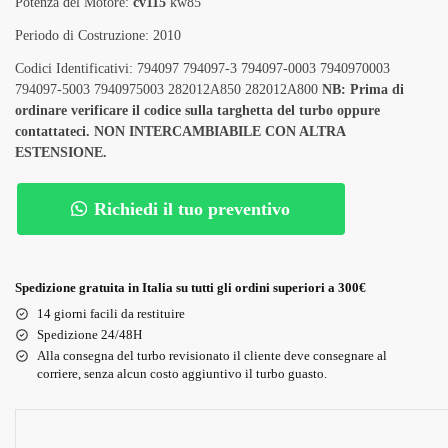
Potenza del Motore:
cv115
kw85
Periodo di Costruzione: 2010
Codici Identificativi: 794097 794097-3 794097-0003 7940970003
794097-5003 7940975003 282012A850 282012A800
NB: Prima di
ordinare verificare il codice sulla targhetta del turbo oppure
contattateci. NON INTERCAMBIABILE CON ALTRA
ESTENSIONE.
Richiedi il tuo preventivo
Spedizione gratuita in Italia su tutti gli ordini superiori a 300€
14 giorni facili da restituire
Spedizione 24/48H
Alla consegna del turbo revisionato il cliente deve consegnare al
corriere, senza alcun costo aggiuntivo il turbo guasto.