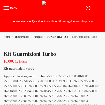
MENU
0
🔥 Assistenza 🔥 Qualità 🔥 Garanzia 🔥 Rimani aggiornato sulle promo
Home
Tutti prodotti
Peugeot
BOXER HDI - 2.8
Kit Guarnizioni Turbo
/
/
/
/
Kit Guarnizioni Turbo
10,00
€
Iva Inclusa
Kit guarnizioni turbo
Applicabile ai seguenti turbo:
750510 750510-1 750510-0001
750510001 750510-5001 7505105001 753959 753959-5 753959-0005
7539590005 753959-5005 7539595005 762084 762084-2 762084-0002
7620840002 762084-5002 7620845002 768625 768625-1 768625-0001
7686250001 768625-5001 7686255001 768625-2 768625-0002
7686250002 768625-5002 7686255002 768625-4 768625-0004