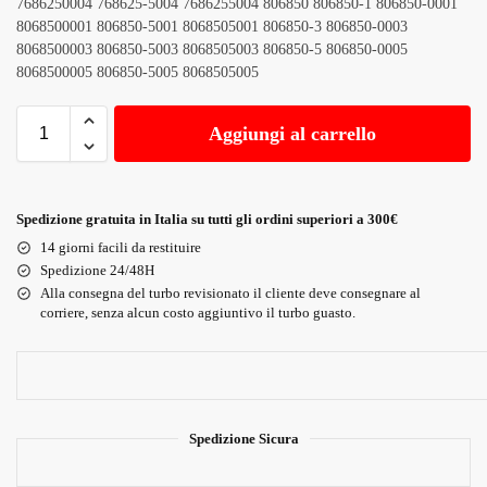
7686250004 768625-5004 7686255004 806850 806850-1 806850-0001
8068500001 806850-5001 8068505001 806850-3 806850-0003
8068500003 806850-5003 8068505003 806850-5 806850-0005
8068500005 806850-5005 8068505005
Aggiungi al carrello
Spedizione gratuita in Italia su tutti gli ordini superiori a 300€
14 giorni facili da restituire
Spedizione 24/48H
Alla consegna del turbo revisionato il cliente deve consegnare al
corriere, senza alcun costo aggiuntivo il turbo guasto.
Spedizione Sicura