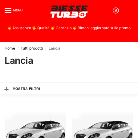
MENU
0
Assistenza
Qualità
Garanzia
Rimani aggiornato sulle promo
Home
Tutti prodotti
Lancia
/
/
Lancia
MOSTRA FILTRI