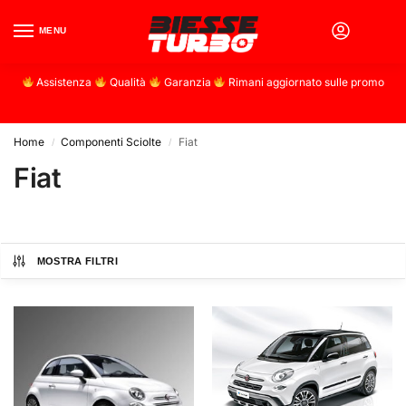
MENU
0
Assistenza
Qualità
Garanzia
Rimani aggiornato sulle promo
Home
Componenti Sciolte
Fiat
/
/
Fiat
MOSTRA FILTRI